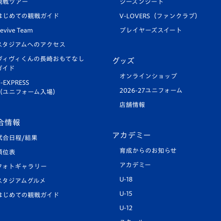
観戦ツアー
シーズンシート
はじめての観戦ガイド
V-LOVERS（ファンクラブ）
evive Team
プレイヤーズスイート
スタジアムへのアクセス
ヴィヴィくんの長崎おもてなし
グッズ
ガイド
オンラインショップ
-EXPRESS
2026-27ユニフォーム
（ユニフォーム入場）
店舗情報
合情報
アカデミー
試合日程/結果
育成からのお知らせ
順位表
アカデミー
フォトギャラリー
U-18
スタジアムグルメ
U-15
はじめての観戦ガイド
U-12