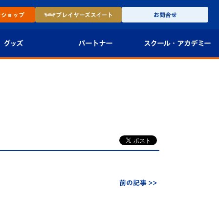
ン
ショップ
プレイヤーズ
スイート
お問合せ
グッズ
パートナー
スクール・
アカデミー
インショップ
パートナー企業一覧
アカデミー
-27ユニフォー
パートナー募集
U-18
法人限定 VIP BOX
U-15
報
U-12
スクール
前の記事 >>