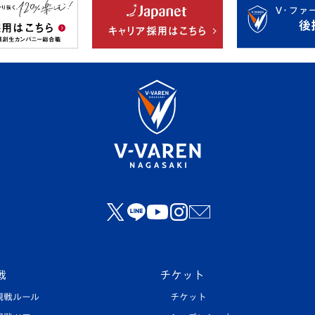
戦
チケット
観戦ルール
チケット