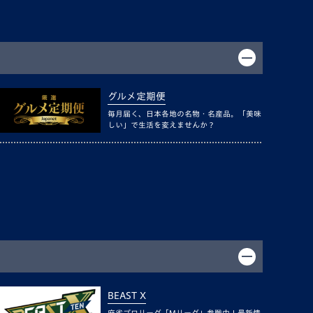
グルメ定期便
毎月届く、日本各地の名物・名産品。「美味
しい」で生活を変えませんか？
BEAST X
麻雀プロリーグ「Mリーグ」参戦中！最新情