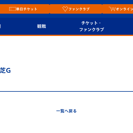
単日チケット
ファンクラブ
オンライ
チケット・
報
観戦
ファンクラブ
観戦ルール
チケット
オンラ
はじめての観戦ガイ
シーズンシート
2026
ド
ム
芝G
プレイヤーズスイート
Revive Team
店舗情
関連
V-LOVERS（ファン
スタジアムへのアク
クラブ）
セス
リー
一覧へ戻る
ヴィヴィくんの長崎
ルメ
おもてなしガイド