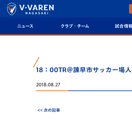
ニュース
クラブ・チーム
試合情
すべて
クラブプロフィール
試合日程/結果
トップチーム
フィロソフィー
試合情報
18：00TR＠諫早市サッカー場人
クラブ
クラブ概要
順位表
2018.08.27
試合情報
エンブレム紹介
U-21 Jリーグ
ファンクラブ
選手プロフィール
フォトギャラ
<< 次の記事
チケット
スタッフプロフィール
スタジアムグ