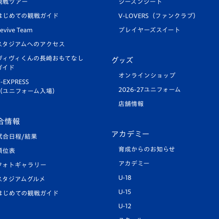
観戦ツアー
シーズンシート
はじめての観戦ガイド
V-LOVERS（ファンクラブ）
evive Team
プレイヤーズスイート
スタジアムへのアクセス
ヴィヴィくんの長崎おもてなし
グッズ
ガイド
オンラインショップ
-EXPRESS
2026-27ユニフォーム
（ユニフォーム入場）
店舗情報
合情報
アカデミー
試合日程/結果
育成からのお知らせ
順位表
アカデミー
フォトギャラリー
U-18
スタジアムグルメ
U-15
はじめての観戦ガイド
U-12