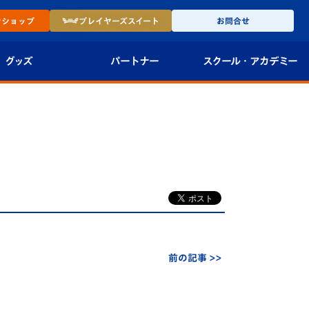
ン
ショップ
プレイヤーズ
スイート
お問合せ
グッズ
パートナー
スクール・
アカデミー
インショップ
パートナー企業一覧
アカデミー
-27ユニフォー
パートナー募集
U-18
法人限定 VIP BOX
U-15
報
U-12
スクール
前の記事 >>