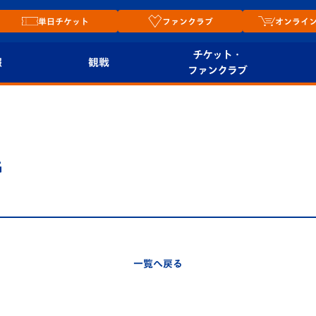
単日チケット
ファンクラブ
オンライ
チケット・
報
観戦
ファンクラブ
観戦ルール
チケット
オンラ
はじめての観戦ガイ
シーズンシート
2026
ド
ム
G
プレイヤーズスイート
Revive Team
店舗情
関連
V-LOVERS（ファン
スタジアムへのアク
クラブ）
セス
リー
一覧へ戻る
ヴィヴィくんの長崎
ルメ
おもてなしガイド