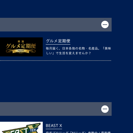
グルメ定期便
毎月届く、日本各地の名物・名産品。「美味
しい」で生活を変えませんか？
BEAST X
麻雀プロリーグ「Mリーグ」参戦中！最新情