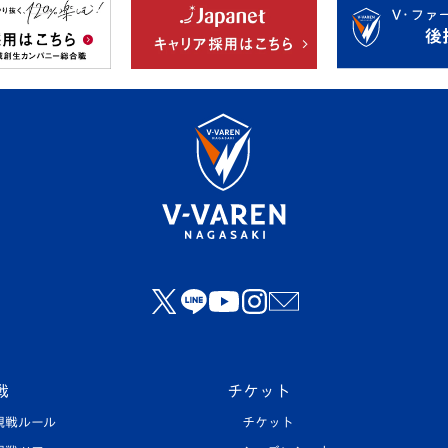
戦
チケット
観戦ルール
チケット