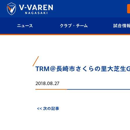
ニュース
クラブ・チーム
試合情
すべて
クラブプロフィール
試合日程/結果
トップチーム
フィロソフィー
試合情報
TRM＠長崎市さくらの里大芝生
クラブ
クラブ概要
順位表
2018.08.27
試合情報
エンブレム紹介
U-21 Jリーグ
ファンクラブ
選手プロフィール
フォトギャラ
<< 次の記事
チケット
スタッフプロフィール
スタジアムグ