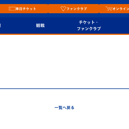
単日チケット
ファンクラブ
オンライ
チケット・
報
観戦
ファンクラブ
観戦ルール
チケット
オンラ
はじめての観戦ガイ
シーズンシート
2026
ド
ム
プレイヤーズスイート
Revive Team
店舗情
関連
V-LOVERS（ファン
スタジアムへのアク
クラブ）
セス
リー
一覧へ戻る
ヴィヴィくんの長崎
ルメ
おもてなしガイド