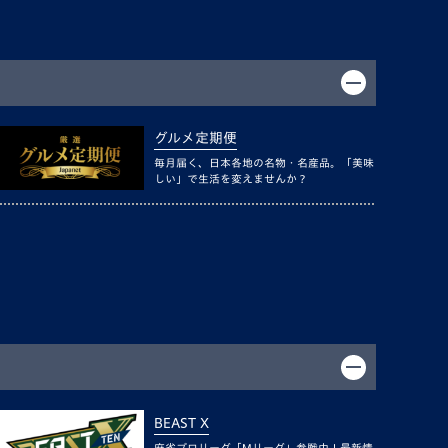
グルメ定期便
毎月届く、日本各地の名物・名産品。「美味
しい」で生活を変えませんか？
BEAST X
麻雀プロリーグ「Mリーグ」参戦中！最新情