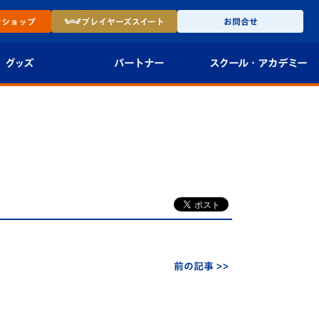
ン
ショップ
プレイヤーズ
スイート
お問合せ
グッズ
パートナー
スクール・
アカデミー
インショップ
パートナー企業一覧
アカデミー
-27ユニフォー
パートナー募集
U-18
法人限定 VIP BOX
U-15
報
U-12
スクール
前の記事 >>