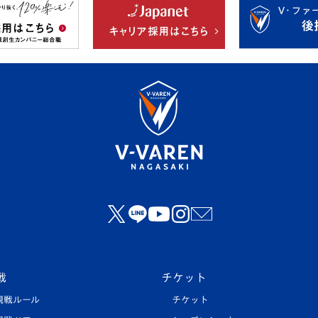
戦
チケット
観戦ルール
チケット