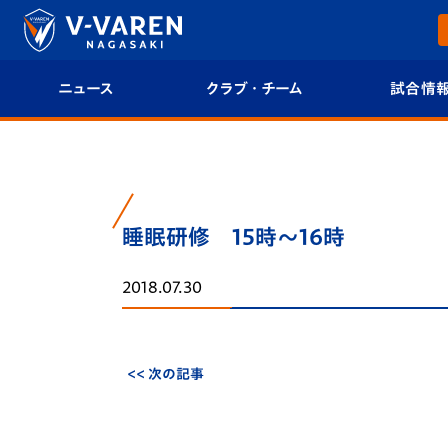
ニュース
クラブ・チーム
試合情
すべて
クラブプロフィール
試合日程/結果
トップチーム
フィロソフィー
試合情報
睡眠研修 15時～16時
クラブ
クラブ概要
順位表
2018.07.30
試合情報
エンブレム紹介
U-21 Jリーグ
ファンクラブ
選手プロフィール
フォトギャラ
<< 次の記事
チケット
スタッフプロフィール
スタジアムグ