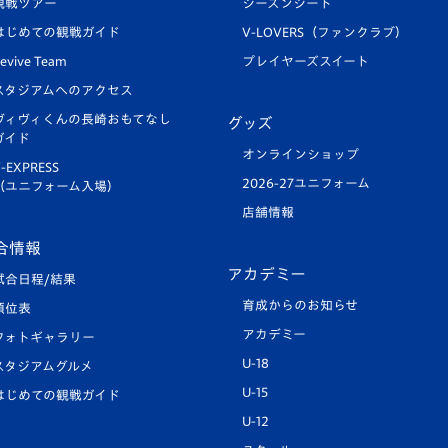
観戦ツアー
シーズンシート
はじめての観戦ガイド
V-LOVERS（ファンクラブ）
evive Team
プレイヤーズスイート
スタジアムへのアクセス
ヴィヴィくんの長崎おもてなし
グッズ
ガイド
オンラインショップ
-EXPRESS
2026-27ユニフォーム
（ユニフォーム入場）
店舗情報
合情報
アカデミー
試合日程/結果
育成からのお知らせ
順位表
アカデミー
フォトギャラリー
U-18
スタジアムグルメ
U-15
はじめての観戦ガイド
U-12