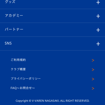
チケット
グッズ
チケット
選手プロフィール
Revive Team
フォトギャラリー
シーズンシート
オンラインショップ
アカデミー
イベント
スタッフプロフィール
スタジアムへのアクセス
スタジアムグルメ
V-LOVERS（ファンクラブ）
2026-27ユニフォーム
メディア
育成からのお知らせ
パートナー
マスコット紹介
ヴィヴィくんの長崎おもてなしガイド
はじめての観戦ガイド
プレイヤーズスイート
店舗情報
グッズ
アカデミー
チームスケジュール
V-EXPRESS
パートナー企業一覧
SNS
（ユニフォーム入場）
ホームタウン
U-18
クラブハウス（練習場）
パートナー募集
公式Twitter
ご利用規約
アカデミー
U-15
応援メディア
法人限定 VIP BOX
ヴィヴィくんインスタグラム
クラブ概要
スクール
U-12
メディア出演情報
プライバシーポリシー
公式LINE＠
スクール
FAQ〜お問合せ〜
平和祈念活動
Youtube公式チャンネル
ホームタウン活動
Copyright © V-VAREN NAGASAKI. ALL RIGHT RESERVED.