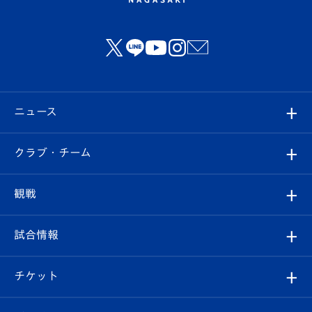
ニュース
すべて
クラブ・チーム
トップチーム
クラブプロフィール
観戦
クラブ
フィロソフィー
観戦ルール
試合情報
試合情報
クラブ概要
観戦ツアー
試合日程/結果
チケット
ファンクラブ
エンブレム紹介
はじめての観戦ガイド
順位表