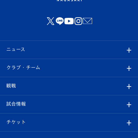
ニュース
すべて
クラブ・チーム
トップチーム
クラブプロフィール
観戦
クラブ
フィロソフィー
観戦ルール
試合情報
試合情報
クラブ概要
観戦ツアー
試合日程/結果
チケット
ファンクラブ
エンブレム紹介
はじめての観戦ガイド
順位表