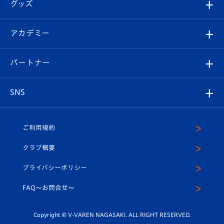
チケット
グッズ
チケット
選手プロフィール
Revive Team
フォトギャラリー
シーズンシート
オンラインショップ
アカデミー
イベント
スタッフプロフィール
スタジアムへのアクセス
スタジアムグルメ
V-LOVERS（ファンクラブ）
2026-27ユニフォーム
メディア
育成からのお知らせ
パートナー
マスコット紹介
ヴィヴィくんの長崎おもてなしガイド
はじめての観戦ガイド
プレイヤーズスイート
店舗情報
グッズ
アカデミー
チームスケジュール
V-EXPRESS
パートナー企業一覧
SNS
（ユニフォーム入場）
ホームタウン
U-18
クラブハウス（練習場）
パートナー募集
公式Twitter
ご利用規約
アカデミー
U-15
応援メディア
法人限定 VIP BOX
ヴィヴィくんインスタグラム
クラブ概要
スクール
U-12
メディア出演情報
プライバシーポリシー
公式LINE＠
スクール
FAQ〜お問合せ〜
平和祈念活動
Youtube公式チャンネル
ホームタウン活動
Copyright © V-VAREN NAGASAKI. ALL RIGHT RESERVED.