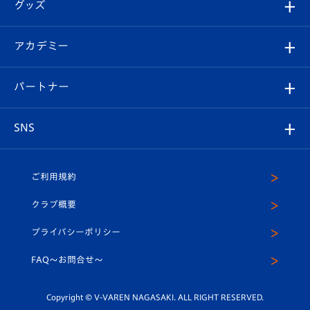
チケット
グッズ
チケット
選手プロフィール
Revive Team
フォトギャラリー
シーズンシート
オンラインショップ
アカデミー
イベント
スタッフプロフィール
スタジアムへのアクセス
スタジアムグルメ
V-LOVERS（ファンクラブ）
2026-27ユニフォーム
メディア
育成からのお知らせ
パートナー
マスコット紹介
ヴィヴィくんの長崎おもてなしガイド
はじめての観戦ガイド
プレイヤーズスイート
店舗情報
グッズ
アカデミー
チームスケジュール
V-EXPRESS
パートナー企業一覧
SNS
（ユニフォーム入場）
ホームタウン
U-18
クラブハウス（練習場）
パートナー募集
公式Twitter
ご利用規約
アカデミー
U-15
応援メディア
法人限定 VIP BOX
ヴィヴィくんインスタグラム
クラブ概要
スクール
U-12
メディア出演情報
プライバシーポリシー
公式LINE＠
スクール
FAQ〜お問合せ〜
平和祈念活動
Youtube公式チャンネル
ホームタウン活動
Copyright © V-VAREN NAGASAKI. ALL RIGHT RESERVED.