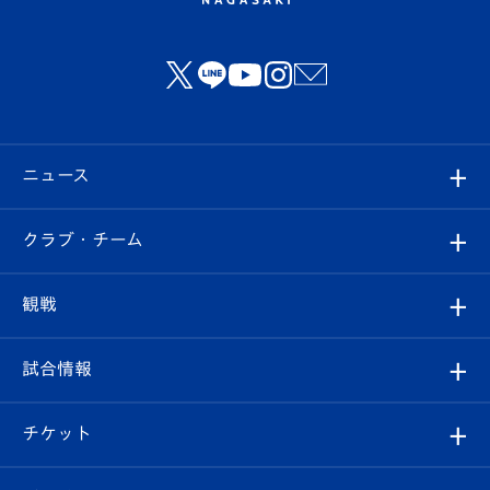
ニュース
すべて
クラブ・チーム
トップチーム
クラブプロフィール
観戦
クラブ
フィロソフィー
観戦ルール
試合情報
試合情報
クラブ概要
観戦ツアー
試合日程/結果
チケット
ファンクラブ
エンブレム紹介
はじめての観戦ガイド
順位表