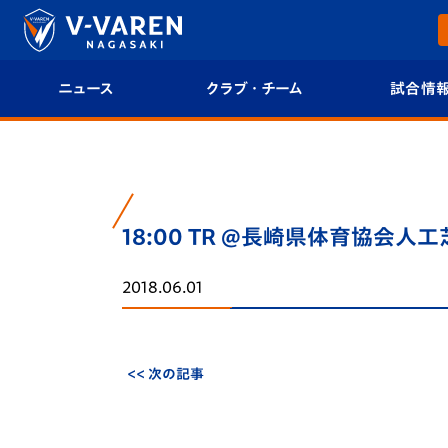
ニュース
クラブ・チーム
試合情
すべて
クラブプロフィール
試合日程/結果
トップチーム
フィロソフィー
試合情報
18:00 TR @長崎県体育協会人工
クラブ
クラブ概要
順位表
2018.06.01
試合情報
エンブレム紹介
U-21 Jリーグ
ファンクラブ
選手プロフィール
フォトギャラ
<< 次の記事
チケット
スタッフプロフィール
スタジアムグ