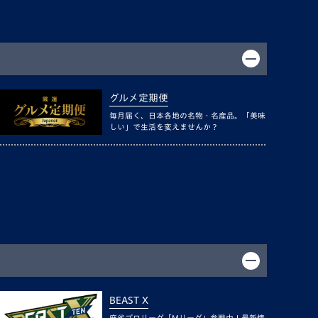
グルメ定期便
毎月届く、日本各地の名物・名産品。「美味
しい」で生活を変えませんか？
BEAST X
麻雀プロリーグ「Mリーグ」参戦中！最新情