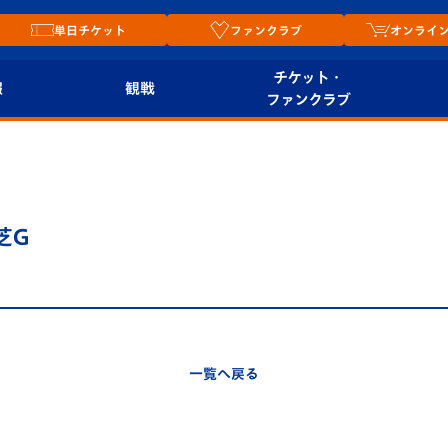
単日チケット
ファンクラブ
オンライ
チケット・
報
観戦
ファンクラブ
観戦ルール
チケット
オンラ
はじめての観戦ガイ
シーズンシート
2026
ド
ム
芝G
プレイヤーズスイート
Revive Team
店舗情
関連
V-LOVERS（ファン
スタジアムへのアク
クラブ）
セス
リー
一覧へ戻る
ヴィヴィくんの長崎
ルメ
おもてなしガイド