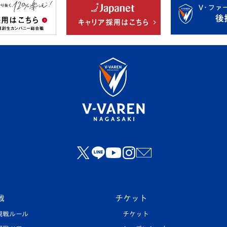
戦
チケット
観戦ルール
チケット