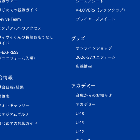
観戦ツアー
シーズンシート
はじめての観戦ガイド
V-LOVERS（ファンクラブ）
evive Team
プレイヤーズスイート
スタジアムへのアクセス
ヴィヴィくんの長崎おもてなし
グッズ
ガイド
オンラインショップ
-EXPRESS
2026-27ユニフォーム
（ユニフォーム入場）
店舗情報
合情報
アカデミー
試合日程/結果
育成からのお知らせ
順位表
アカデミー
フォトギャラリー
U-18
スタジアムグルメ
U-15
はじめての観戦ガイド
U-12