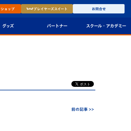
ン
ショップ
プレイヤーズ
スイート
お問合せ
グッズ
パートナー
スクール・
アカデミー
インショップ
パートナー企業一覧
アカデミー
-27ユニフォー
パートナー募集
U-18
法人限定 VIP BOX
U-15
報
U-12
スクール
前の記事 >>