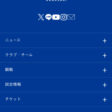
ニュース
すべて
クラブ・チーム
トップチーム
クラブプロフィール
観戦
クラブ
フィロソフィー
観戦ルール
試合情報
試合情報
クラブ概要
観戦ツアー
試合日程/結果
チケット
ファンクラブ
エンブレム紹介
はじめての観戦ガイド
順位表