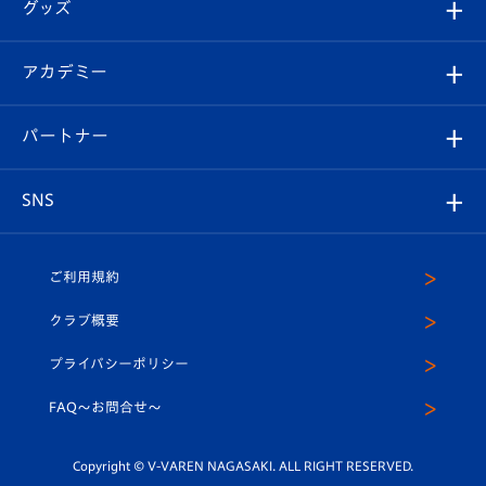
チケット
グッズ
チケット
選手プロフィール
Revive Team
フォトギャラリー
シーズンシート
オンラインショップ
アカデミー
イベント
スタッフプロフィール
スタジアムへのアクセス
スタジアムグルメ
V-LOVERS（ファンクラブ）
2026-27ユニフォーム
メディア
育成からのお知らせ
パートナー
マスコット紹介
ヴィヴィくんの長崎おもてなしガイド
はじめての観戦ガイド
プレイヤーズスイート
店舗情報
グッズ
アカデミー
チームスケジュール
V-EXPRESS
パートナー企業一覧
SNS
（ユニフォーム入場）
ホームタウン
U-18
クラブハウス（練習場）
パートナー募集
公式Twitter
ご利用規約
アカデミー
U-15
応援メディア
法人限定 VIP BOX
ヴィヴィくんインスタグラム
クラブ概要
スクール
U-12
メディア出演情報
プライバシーポリシー
公式LINE＠
スクール
FAQ〜お問合せ〜
平和祈念活動
Youtube公式チャンネル
ホームタウン活動
Copyright © V-VAREN NAGASAKI. ALL RIGHT RESERVED.