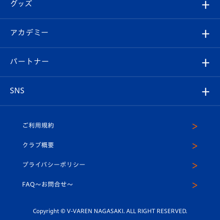
チケット
グッズ
チケット
選手プロフィール
Revive Team
フォトギャラリー
シーズンシート
オンラインショップ
アカデミー
イベント
スタッフプロフィール
スタジアムへのアクセス
スタジアムグルメ
V-LOVERS（ファンクラブ）
2026-27ユニフォーム
メディア
育成からのお知らせ
パートナー
マスコット紹介
ヴィヴィくんの長崎おもてなしガイド
はじめての観戦ガイド
プレイヤーズスイート
店舗情報
グッズ
アカデミー
チームスケジュール
V-EXPRESS
パートナー企業一覧
SNS
（ユニフォーム入場）
ホームタウン
U-18
クラブハウス（練習場）
パートナー募集
公式Twitter
ご利用規約
アカデミー
U-15
応援メディア
法人限定 VIP BOX
ヴィヴィくんインスタグラム
クラブ概要
スクール
U-12
メディア出演情報
プライバシーポリシー
公式LINE＠
スクール
FAQ〜お問合せ〜
平和祈念活動
Youtube公式チャンネル
ホームタウン活動
Copyright © V-VAREN NAGASAKI. ALL RIGHT RESERVED.