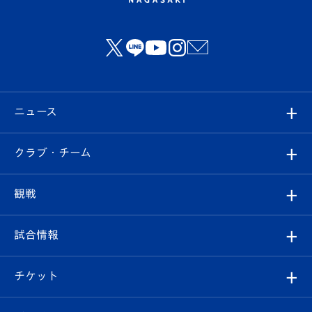
ニュース
すべて
クラブ・チーム
トップチーム
クラブプロフィール
観戦
クラブ
フィロソフィー
観戦ルール
試合情報
試合情報
クラブ概要
観戦ツアー
試合日程/結果
チケット
ファンクラブ
エンブレム紹介
はじめての観戦ガイド
順位表