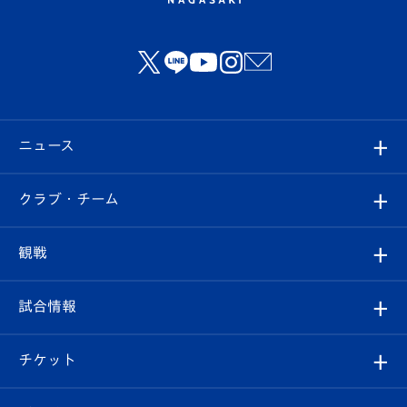
ニュース
すべて
クラブ・チーム
トップチーム
クラブプロフィール
観戦
クラブ
フィロソフィー
観戦ルール
試合情報
試合情報
クラブ概要
観戦ツアー
試合日程/結果
チケット
ファンクラブ
エンブレム紹介
はじめての観戦ガイド
順位表