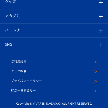
チケット
グッズ
チケット
選手プロフィール
Revive Team
フォトギャラリー
シーズンシート
オンラインショップ
アカデミー
イベント
スタッフプロフィール
スタジアムへのアクセス
スタジアムグルメ
V-LOVERS（ファンクラブ）
2026-27ユニフォーム
メディア
育成からのお知らせ
パートナー
マスコット紹介
ヴィヴィくんの長崎おもてなしガイド
はじめての観戦ガイド
プレイヤーズスイート
店舗情報
グッズ
アカデミー
チームスケジュール
V-EXPRESS
パートナー企業一覧
SNS
（ユニフォーム入場）
ホームタウン
U-18
クラブハウス（練習場）
パートナー募集
公式Twitter
ご利用規約
アカデミー
U-15
応援メディア
法人限定 VIP BOX
ヴィヴィくんインスタグラム
クラブ概要
スクール
U-12
メディア出演情報
プライバシーポリシー
公式LINE＠
スクール
FAQ〜お問合せ〜
平和祈念活動
Youtube公式チャンネル
ホームタウン活動
Copyright © V-VAREN NAGASAKI. ALL RIGHT RESERVED.