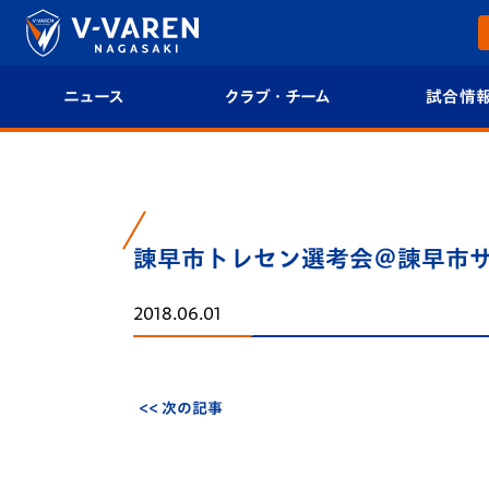
ニュース
クラブ・チーム
試合情
すべて
クラブプロフィール
試合日程/結果
トップチーム
フィロソフィー
試合情報
諫早市トレセン選考会＠諫早市
クラブ
クラブ概要
順位表
2018.06.01
試合情報
エンブレム紹介
U-21 Jリーグ
ファンクラブ
選手プロフィール
フォトギャラ
<< 次の記事
チケット
スタッフプロフィール
スタジアムグ