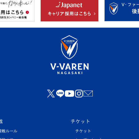
戦
チケット
観戦ルール
チケット