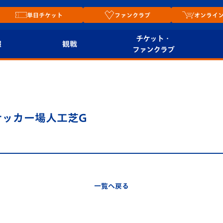
単日チケット
ファンクラブ
オンライ
チケット・
報
観戦
ファンクラブ
観戦ルール
チケット
オンラ
はじめての観戦ガイ
シーズンシート
2026
ド
ム
サッカー場人工芝G
プレイヤーズスイート
Revive Team
店舗情
関連
V-LOVERS（ファン
スタジアムへのアク
クラブ）
セス
リー
一覧へ戻る
ヴィヴィくんの長崎
ルメ
おもてなしガイド