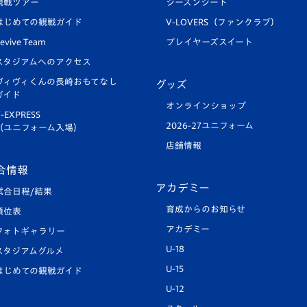
観戦ツアー
シーズンシート
はじめての観戦ガイド
V-LOVERS（ファンクラブ）
evive Team
プレイヤーズスイート
スタジアムへのアクセス
ヴィヴィくんの長崎おもてなし
グッズ
ガイド
オンラインショップ
-EXPRESS
2026-27ユニフォーム
（ユニフォーム入場）
店舗情報
合情報
アカデミー
試合日程/結果
育成からのお知らせ
順位表
アカデミー
フォトギャラリー
U-18
スタジアムグルメ
U-15
はじめての観戦ガイド
U-12