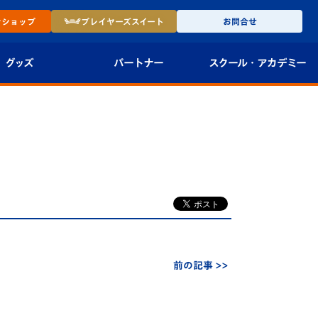
ン
ショップ
プレイヤーズ
スイート
お問合せ
グッズ
パートナー
スクール・
アカデミー
インショップ
パートナー企業一覧
アカデミー
-27ユニフォー
パートナー募集
U-18
法人限定 VIP BOX
U-15
報
U-12
スクール
前の記事 >>