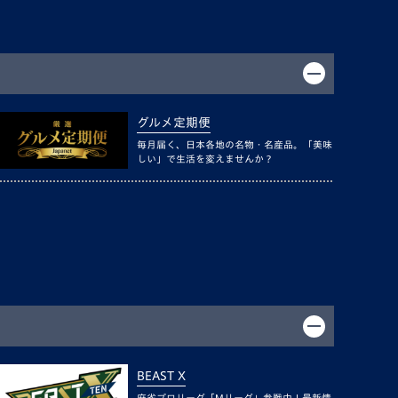
グルメ定期便
毎月届く、日本各地の名物・名産品。「美味
しい」で生活を変えませんか？
BEAST X
麻雀プロリーグ「Mリーグ」参戦中！最新情