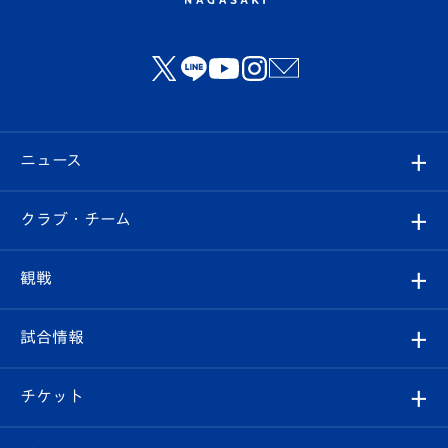
ニュース
すべて
クラブ・チーム
トップチーム
クラブプロフィール
観戦
クラブ
フィロソフィー
観戦ルール
試合情報
試合情報
クラブ概要
観戦ツアー
試合日程/結果
チケット
ファンクラブ
エンブレム紹介
はじめての観戦ガイド
順位表