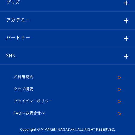
チケット
グッズ
チケット
選手プロフィール
Revive Team
フォトギャラリー
シーズンシート
オンラインショップ
アカデミー
イベント
スタッフプロフィール
スタジアムへのアクセス
スタジアムグルメ
V-LOVERS（ファンクラブ）
2026-27ユニフォーム
メディア
育成からのお知らせ
パートナー
マスコット紹介
ヴィヴィくんの長崎おもてなしガイド
はじめての観戦ガイド
プレイヤーズスイート
店舗情報
グッズ
アカデミー
チームスケジュール
V-EXPRESS
パートナー企業一覧
SNS
（ユニフォーム入場）
ホームタウン
U-18
クラブハウス（練習場）
パートナー募集
公式Twitter
ご利用規約
アカデミー
U-15
応援メディア
法人限定 VIP BOX
ヴィヴィくんインスタグラム
クラブ概要
スクール
U-12
メディア出演情報
プライバシーポリシー
公式LINE＠
スクール
FAQ〜お問合せ〜
平和祈念活動
Youtube公式チャンネル
ホームタウン活動
Copyright © V-VAREN NAGASAKI. ALL RIGHT RESERVED.