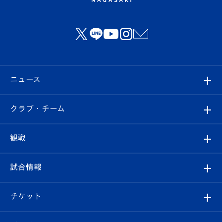
ニュース
すべて
クラブ・チーム
トップチーム
クラブプロフィール
観戦
クラブ
フィロソフィー
観戦ルール
試合情報
試合情報
クラブ概要
観戦ツアー
試合日程/結果
チケット
ファンクラブ
エンブレム紹介
はじめての観戦ガイド
順位表