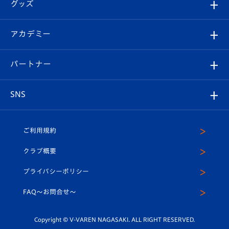
チケット
グッズ
チケット
選手プロフィール
Revive Team
フォトギャラリー
シーズンシート
オンラインショップ
アカデミー
イベント
スタッフプロフィール
スタジアムへのアクセス
スタジアムグルメ
V-LOVERS（ファンクラブ）
2026-27ユニフォーム
メディア
育成からのお知らせ
パートナー
マスコット紹介
ヴィヴィくんの長崎おもてなしガイド
はじめての観戦ガイド
プレイヤーズスイート
店舗情報
グッズ
アカデミー
チームスケジュール
V-EXPRESS
パートナー企業一覧
SNS
（ユニフォーム入場）
ホームタウン
U-18
クラブハウス（練習場）
パートナー募集
公式Twitter
ご利用規約
アカデミー
U-15
応援メディア
法人限定 VIP BOX
ヴィヴィくんインスタグラム
クラブ概要
スクール
U-12
メディア出演情報
プライバシーポリシー
公式LINE＠
スクール
FAQ〜お問合せ〜
平和祈念活動
Youtube公式チャンネル
ホームタウン活動
Copyright © V-VAREN NAGASAKI. ALL RIGHT RESERVED.