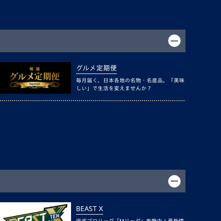
グルメ定期便
毎月届く、日本各地の名物・名産品。「美味
しい」で生活を変えませんか？
BEAST X
麻雀プロリーグ「Mリーグ」参戦中！最新情