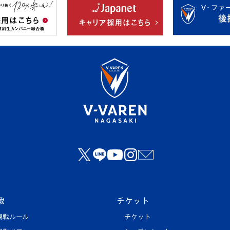
戦
チケット
観戦ルール
チケット