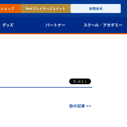
ン
ショップ
プレイヤーズ
スイート
お問合せ
グッズ
パートナー
スクール・
アカデミー
インショップ
パートナー企業一覧
アカデミー
-27ユニフォー
パートナー募集
U-18
法人限定 VIP BOX
U-15
報
U-12
スクール
前の記事 >>