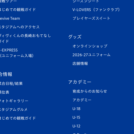
観戦ツアー
シーズンシート
はじめての観戦ガイド
V-LOVERS（ファンクラブ）
evive Team
プレイヤーズスイート
スタジアムへのアクセス
ヴィヴィくんの長崎おもてなし
グッズ
ガイド
オンラインショップ
-EXPRESS
2026-27ユニフォーム
（ユニフォーム入場）
店舗情報
合情報
アカデミー
試合日程/結果
育成からのお知らせ
順位表
アカデミー
フォトギャラリー
U-18
スタジアムグルメ
U-15
はじめての観戦ガイド
U-12