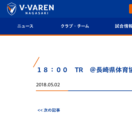
ニュース
クラブ・チーム
試合情
すべて
クラブプロフィール
試合日程/結果
トップチーム
フィロソフィー
試合情報
１８：００ TR ＠長崎県体育
クラブ
クラブ概要
順位表
2018.05.02
試合情報
エンブレム紹介
U-21 Jリーグ
ファンクラブ
選手プロフィール
フォトギャラ
<< 次の記事
チケット
スタッフプロフィール
スタジアムグ