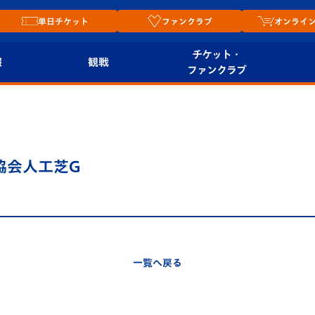
単日チケット
ファンクラブ
オンライ
チケット・
報
観戦
ファンクラブ
観戦ルール
チケット
オンラ
はじめての観戦ガイ
シーズンシート
2026
ド
ム
協会人工芝G
プレイヤーズスイート
Revive Team
店舗情
関連
V-LOVERS（ファン
スタジアムへのアク
クラブ）
セス
リー
一覧へ戻る
ヴィヴィくんの長崎
ルメ
おもてなしガイド