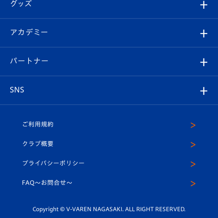
チケット
グッズ
チケット
選手プロフィール
Revive Team
フォトギャラリー
シーズンシート
オンラインショップ
アカデミー
イベント
スタッフプロフィール
スタジアムへのアクセス
スタジアムグルメ
V-LOVERS（ファンクラブ）
2026-27ユニフォーム
メディア
育成からのお知らせ
パートナー
マスコット紹介
ヴィヴィくんの長崎おもてなしガイド
はじめての観戦ガイド
プレイヤーズスイート
店舗情報
グッズ
アカデミー
チームスケジュール
V-EXPRESS
パートナー企業一覧
SNS
（ユニフォーム入場）
ホームタウン
U-18
クラブハウス（練習場）
パートナー募集
公式Twitter
ご利用規約
アカデミー
U-15
応援メディア
法人限定 VIP BOX
ヴィヴィくんインスタグラム
クラブ概要
スクール
U-12
メディア出演情報
プライバシーポリシー
公式LINE＠
スクール
FAQ〜お問合せ〜
平和祈念活動
Youtube公式チャンネル
ホームタウン活動
Copyright © V-VAREN NAGASAKI. ALL RIGHT RESERVED.