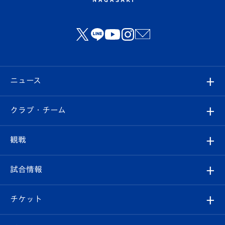
ニュース
すべて
クラブ・チーム
トップチーム
クラブプロフィール
観戦
クラブ
フィロソフィー
観戦ルール
試合情報
試合情報
クラブ概要
観戦ツアー
試合日程/結果
チケット
ファンクラブ
エンブレム紹介
はじめての観戦ガイド
順位表