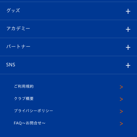
エンブレム紹介
はじめての観戦ガイド
順位表
チケット
グッズ
チケット
選手プロフィール
Revive Team
フォトギャラリー
シーズンシート
オンラインショップ
アカデミー
イベント
スタッフプロフィール
スタジアムへのアクセス
スタジアムグルメ
V-LOVERS（ファンクラブ）
2026-27ユニフォーム
メディア
育成からのお知らせ
パートナー
マスコット紹介
ヴィヴィくんの長崎おもてなしガイド
はじめての観戦ガイド
プレイヤーズスイート
店舗情報
グッズ
アカデミー
チームスケジュール
V-EXPRESS
パートナー企業一覧
SNS
（ユニフォーム入場）
ホームタウン
U-18
クラブハウス（練習場）
パートナー募集
公式Twitter
ご利用規約
アカデミー
U-15
応援メディア
法人限定 VIP BOX
ヴィヴィくんインスタグラム
クラブ概要
スクール
U-12
メディア出演情報
プライバシーポリシー
公式LINE＠
スクール
FAQ〜お問合せ〜
平和祈念活動
Youtube公式チャンネル