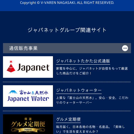
ホームタウン活動
Copyright © V-VAREN NAGASAKI. ALL RIGHT RESERVED.
ジャパネットグループ関連サイト
通信販売事業
ジャパネットたかた公式通販
家電を中心に、ジャパネットが自信をもって厳選
した商品だけをご紹介！
ジャパネットウォーター
上質な「富士山の天然水」。安心・安全、こだわ
りのウォーターサーバー
グルメ定期便
毎月届く、日本各地の名物・名産品。「美味し
い」で生活を変えませんか？