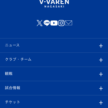
ニュース
すべて
クラブ・チーム
トップチーム
クラブプロフィール
観戦
クラブ
フィロソフィー
観戦ルール
試合情報
試合情報
クラブ概要
観戦ツアー
試合日程/結果
チケット
ファンクラブ