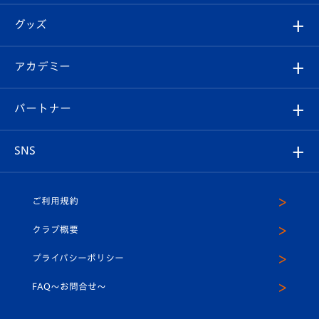
エンブレム紹介
はじめての観戦ガイド
順位表
チケット
グッズ
チケット
選手プロフィール
Revive Team
フォトギャラリー
シーズンシート
オンラインショップ
アカデミー
イベント
スタッフプロフィール
スタジアムへのアクセス
スタジアムグルメ
V-LOVERS（ファンクラブ）
2026-27ユニフォーム
メディア
育成からのお知らせ
パートナー
マスコット紹介
ヴィヴィくんの長崎おもてなしガイド
はじめての観戦ガイド
プレイヤーズスイート
店舗情報
グッズ
アカデミー
チームスケジュール
V-EXPRESS
パートナー企業一覧
SNS
（ユニフォーム入場）
ホームタウン
U-18
クラブハウス（練習場）
パートナー募集
公式Twitter
ご利用規約
アカデミー
U-15
応援メディア
法人限定 VIP BOX
ヴィヴィくんインスタグラム
クラブ概要
スクール
U-12
メディア出演情報
プライバシーポリシー
公式LINE＠
スクール
FAQ〜お問合せ〜
平和祈念活動
Youtube公式チャンネル