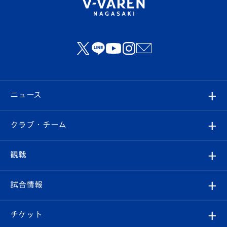
ニュース
すべて
クラブ・チーム
トップチーム
クラブプロフィール
観戦
クラブ
フィロソフィー
観戦ルール
試合情報
試合情報
クラブ概要
観戦ツアー
試合日程/結果
チケット
ファンクラブ