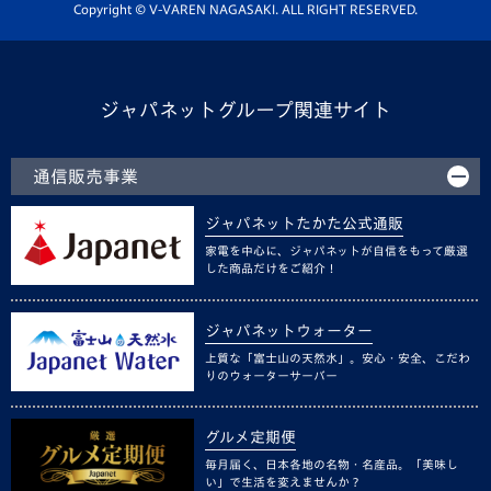
ホームタウン活動
Copyright © V-VAREN NAGASAKI. ALL RIGHT RESERVED.
ジャパネットグループ関連サイト
通信販売事業
ジャパネットたかた公式通販
家電を中心に、ジャパネットが自信をもって厳選
した商品だけをご紹介！
ジャパネットウォーター
上質な「富士山の天然水」。安心・安全、こだわ
りのウォーターサーバー
グルメ定期便
毎月届く、日本各地の名物・名産品。「美味し
い」で生活を変えませんか？