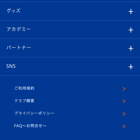
エンブレム紹介
はじめての観戦ガイド
順位表
チケット
グッズ
チケット
選手プロフィール
Revive Team
フォトギャラリー
シーズンシート
オンラインショップ
アカデミー
イベント
スタッフプロフィール
スタジアムへのアクセス
スタジアムグルメ
V-LOVERS（ファンクラブ）
2026-27ユニフォーム
メディア
育成からのお知らせ
パートナー
マスコット紹介
ヴィヴィくんの長崎おもてなしガイド
はじめての観戦ガイド
プレイヤーズスイート
店舗情報
グッズ
アカデミー
チームスケジュール
V-EXPRESS
パートナー企業一覧
SNS
（ユニフォーム入場）
ホームタウン
U-18
クラブハウス（練習場）
パートナー募集
公式Twitter
ご利用規約
アカデミー
U-15
応援メディア
法人限定 VIP BOX
ヴィヴィくんインスタグラム
クラブ概要
スクール
U-12
メディア出演情報
プライバシーポリシー
公式LINE＠
スクール
FAQ〜お問合せ〜
平和祈念活動
Youtube公式チャンネル