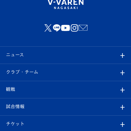
ニュース
すべて
クラブ・チーム
トップチーム
クラブプロフィール
観戦
クラブ
フィロソフィー
観戦ルール
試合情報
試合情報
クラブ概要
観戦ツアー
試合日程/結果
チケット
ファンクラブ