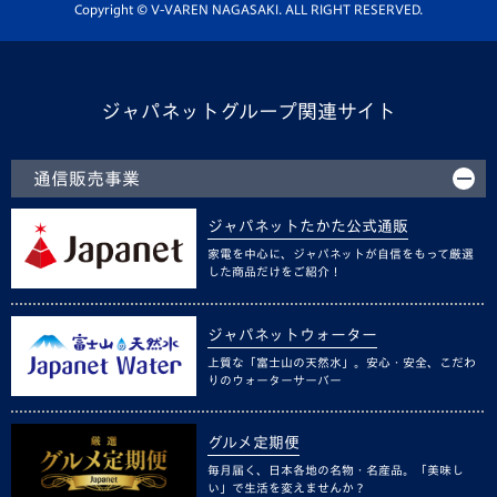
ホームタウン活動
Copyright © V-VAREN NAGASAKI. ALL RIGHT RESERVED.
ジャパネットグループ関連サイト
通信販売事業
ジャパネットたかた公式通販
家電を中心に、ジャパネットが自信をもって厳選
した商品だけをご紹介！
ジャパネットウォーター
上質な「富士山の天然水」。安心・安全、こだわ
りのウォーターサーバー
グルメ定期便
毎月届く、日本各地の名物・名産品。「美味し
い」で生活を変えませんか？