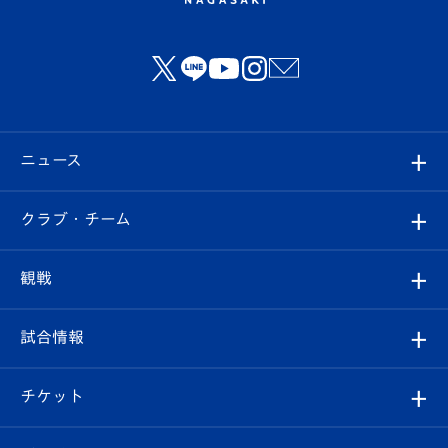
ニュース
すべて
クラブ・チーム
トップチーム
クラブプロフィール
観戦
クラブ
フィロソフィー
観戦ルール
試合情報
試合情報
クラブ概要
観戦ツアー
試合日程/結果
チケット
ファンクラブ
エンブレム紹介
はじめての観戦ガイド
順位表