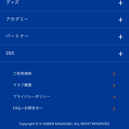
チケット
グッズ
チケット
選手プロフィール
Revive Team
フォトギャラリー
シーズンシート
オンラインショップ
アカデミー
イベント
スタッフプロフィール
スタジアムへのアクセス
スタジアムグルメ
V-LOVERS（ファンクラブ）
2026-27ユニフォーム
メディア
育成からのお知らせ
パートナー
マスコット紹介
ヴィヴィくんの長崎おもてなしガイド
はじめての観戦ガイド
プレイヤーズスイート
店舗情報
グッズ
アカデミー
チームスケジュール
V-EXPRESS
パートナー企業一覧
SNS
（ユニフォーム入場）
ホームタウン
U-18
クラブハウス（練習場）
パートナー募集
公式Twitter
ご利用規約
アカデミー
U-15
応援メディア
法人限定 VIP BOX
ヴィヴィくんインスタグラム
クラブ概要
スクール
U-12
メディア出演情報
プライバシーポリシー
公式LINE＠
スクール
FAQ〜お問合せ〜
平和祈念活動
Youtube公式チャンネル
ホームタウン活動
Copyright © V-VAREN NAGASAKI. ALL RIGHT RESERVED.