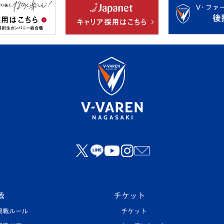
戦
チケット
観戦ルール
チケット