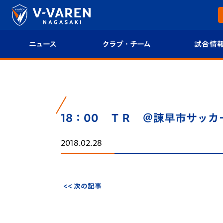
ニュース
クラブ・チーム
試合情
すべて
クラブプロフィール
試合日程/結果
トップチーム
フィロソフィー
試合情報
18：00 ＴＲ ＠諫早市サッ
クラブ
クラブ概要
順位表
2018.02.28
試合情報
エンブレム紹介
U-21 Jリーグ
ファンクラブ
選手プロフィール
フォトギャラ
<< 次の記事
チケット
スタッフプロフィール
スタジアムグ