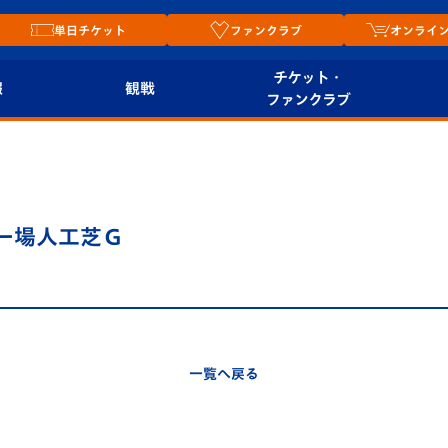
単日チケット
ファンクラブ
オンライ
チケット・
報
観戦
ファンクラブ
観戦ルール
チケット
オンラ
はじめての観戦ガイ
シーズンシート
2026
ド
ム
カー場人工芝Ｇ
プレイヤーズスイート
Revive Team
店舗情
関連
V-LOVERS（ファン
スタジアムへのアク
クラブ）
セス
リー
一覧へ戻る
ヴィヴィくんの長崎
ルメ
おもてなしガイド