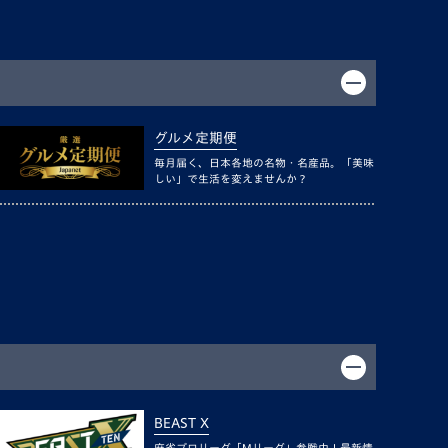
グルメ定期便
毎月届く、日本各地の名物・名産品。「美味
しい」で生活を変えませんか？
BEAST X
麻雀プロリーグ「Mリーグ」参戦中！最新情