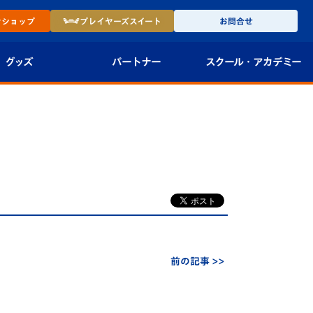
ン
ショップ
プレイヤーズ
スイート
お問合せ
グッズ
パートナー
スクール・
アカデミー
インショップ
パートナー企業一覧
アカデミー
-27ユニフォー
パートナー募集
U-18
法人限定 VIP BOX
U-15
報
U-12
スクール
前の記事 >>