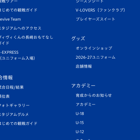
観戦ツアー
シーズンシート
はじめての観戦ガイド
V-LOVERS（ファンクラブ）
evive Team
プレイヤーズスイート
スタジアムへのアクセス
ヴィヴィくんの長崎おもてなし
グッズ
ガイド
オンラインショップ
-EXPRESS
2026-27ユニフォーム
（ユニフォーム入場）
店舗情報
合情報
アカデミー
試合日程/結果
育成からのお知らせ
順位表
アカデミー
フォトギャラリー
U-18
スタジアムグルメ
U-15
はじめての観戦ガイド
U-12