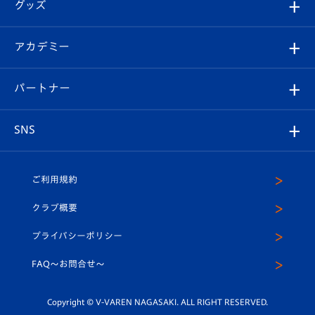
チケット
グッズ
チケット
選手プロフィール
Revive Team
フォトギャラリー
シーズンシート
オンラインショップ
アカデミー
イベント
スタッフプロフィール
スタジアムへのアクセス
スタジアムグルメ
V-LOVERS（ファンクラブ）
2026-27ユニフォーム
メディア
育成からのお知らせ
パートナー
マスコット紹介
ヴィヴィくんの長崎おもてなしガイド
はじめての観戦ガイド
プレイヤーズスイート
店舗情報
グッズ
アカデミー
チームスケジュール
V-EXPRESS
パートナー企業一覧
SNS
（ユニフォーム入場）
ホームタウン
U-18
クラブハウス（練習場）
パートナー募集
公式Twitter
ご利用規約
アカデミー
U-15
応援メディア
法人限定 VIP BOX
ヴィヴィくんインスタグラム
クラブ概要
スクール
U-12
メディア出演情報
プライバシーポリシー
公式LINE＠
スクール
FAQ〜お問合せ〜
平和祈念活動
Youtube公式チャンネル
ホームタウン活動
Copyright © V-VAREN NAGASAKI. ALL RIGHT RESERVED.