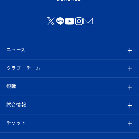
ニュース
すべて
クラブ・チーム
トップチーム
クラブプロフィール
観戦
クラブ
フィロソフィー
観戦ルール
試合情報
試合情報
クラブ概要
観戦ツアー
試合日程/結果
チケット
ファンクラブ
エンブレム紹介
はじめての観戦ガイド
順位表