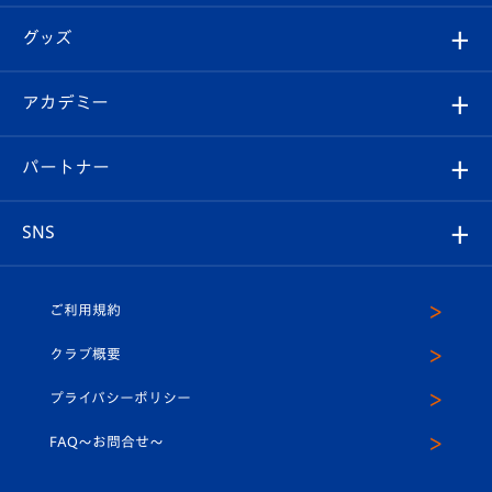
エンブレム紹介
はじめての観戦ガイド
順位表
チケット
グッズ
チケット
選手プロフィール
Revive Team
フォトギャラリー
シーズンシート
オンラインショップ
アカデミー
イベント
スタッフプロフィール
スタジアムへのアクセス
スタジアムグルメ
V-LOVERS（ファンクラブ）
2026-27ユニフォーム
メディア
育成からのお知らせ
パートナー
マスコット紹介
ヴィヴィくんの長崎おもてなしガイド
はじめての観戦ガイド
プレイヤーズスイート
店舗情報
グッズ
アカデミー
チームスケジュール
V-EXPRESS
パートナー企業一覧
SNS
（ユニフォーム入場）
ホームタウン
U-18
クラブハウス（練習場）
パートナー募集
公式Twitter
ご利用規約
アカデミー
U-15
応援メディア
法人限定 VIP BOX
ヴィヴィくんインスタグラム
クラブ概要
スクール
U-12
メディア出演情報
プライバシーポリシー
公式LINE＠
スクール
FAQ〜お問合せ〜
平和祈念活動
Youtube公式チャンネル