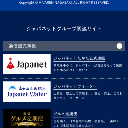
ホームタウン活動
Copyright © V-VAREN NAGASAKI. ALL RIGHT RESERVED.
ジャパネットグループ関連サイト
通信販売事業
ジャパネットたかた公式通販
家電を中心に、ジャパネットが自信をもって厳選
した商品だけをご紹介！
ジャパネットウォーター
上質な「富士山の天然水」。安心・安全、こだわ
りのウォーターサーバー
グルメ定期便
毎月届く、日本各地の名物・名産品。「美味し
い」で生活を変えませんか？