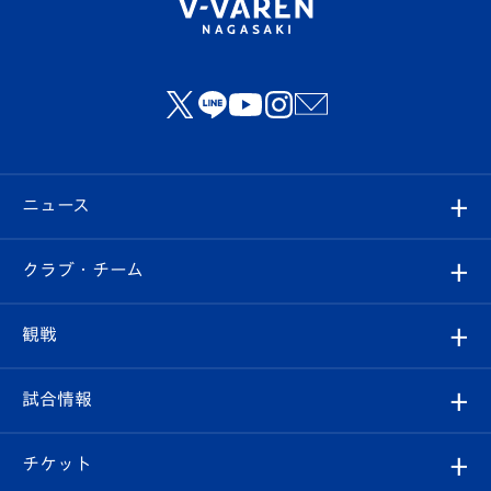
ニュース
すべて
クラブ・チーム
トップチーム
クラブプロフィール
観戦
クラブ
フィロソフィー
観戦ルール
試合情報
試合情報
クラブ概要
観戦ツアー
試合日程/結果
チケット
ファンクラブ