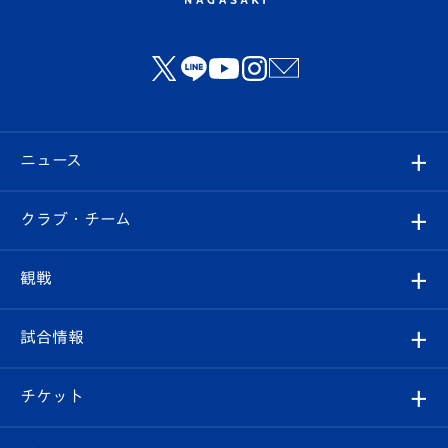
ニュース
すべて
クラブ・チーム
トップチーム
クラブプロフィール
観戦
クラブ
フィロソフィー
観戦ルール
試合情報
試合情報
クラブ概要
観戦ツアー
試合日程/結果
チケット
ファンクラブ
エンブレム紹介
はじめての観戦ガイド
順位表