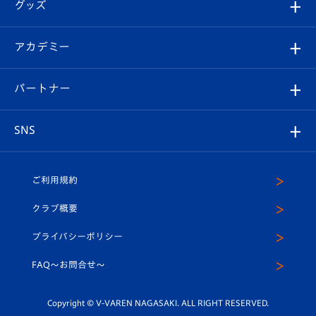
チケット
グッズ
チケット
選手プロフィール
Revive Team
フォトギャラリー
シーズンシート
オンラインショップ
アカデミー
イベント
スタッフプロフィール
スタジアムへのアクセス
スタジアムグルメ
V-LOVERS（ファンクラブ）
2026-27ユニフォーム
メディア
育成からのお知らせ
パートナー
マスコット紹介
ヴィヴィくんの長崎おもてなしガイド
はじめての観戦ガイド
プレイヤーズスイート
店舗情報
グッズ
アカデミー
チームスケジュール
V-EXPRESS
パートナー企業一覧
SNS
（ユニフォーム入場）
ホームタウン
U-18
クラブハウス（練習場）
パートナー募集
公式Twitter
ご利用規約
アカデミー
U-15
応援メディア
法人限定 VIP BOX
ヴィヴィくんインスタグラム
クラブ概要
スクール
U-12
メディア出演情報
プライバシーポリシー
公式LINE＠
スクール
FAQ〜お問合せ〜
平和祈念活動
Youtube公式チャンネル
ホームタウン活動
Copyright © V-VAREN NAGASAKI. ALL RIGHT RESERVED.