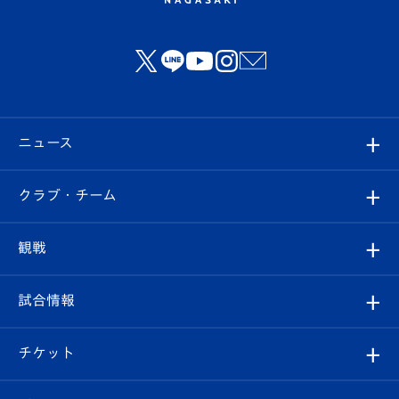
ニュース
すべて
クラブ・チーム
トップチーム
クラブプロフィール
観戦
クラブ
フィロソフィー
観戦ルール
試合情報
試合情報
クラブ概要
観戦ツアー
試合日程/結果
チケット
ファンクラブ
エンブレム紹介
はじめての観戦ガイド
順位表