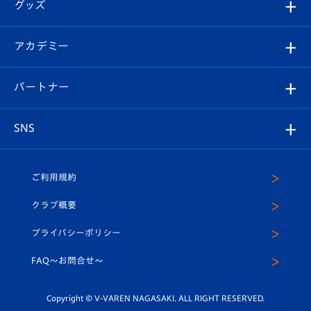
チケット
グッズ
チケット
選手プロフィール
Revive Team
フォトギャラリー
シーズンシート
オンラインショップ
アカデミー
イベント
スタッフプロフィール
スタジアムへのアクセス
スタジアムグルメ
V-LOVERS（ファンクラブ）
2026-27ユニフォーム
メディア
育成からのお知らせ
パートナー
マスコット紹介
ヴィヴィくんの長崎おもてなしガイド
はじめての観戦ガイド
プレイヤーズスイート
店舗情報
グッズ
アカデミー
チームスケジュール
V-EXPRESS
パートナー企業一覧
SNS
（ユニフォーム入場）
ホームタウン
U-18
クラブハウス（練習場）
パートナー募集
公式Twitter
ご利用規約
アカデミー
U-15
応援メディア
法人限定 VIP BOX
ヴィヴィくんインスタグラム
クラブ概要
スクール
U-12
メディア出演情報
プライバシーポリシー
公式LINE＠
スクール
FAQ〜お問合せ〜
平和祈念活動
Youtube公式チャンネル
ホームタウン活動
Copyright © V-VAREN NAGASAKI. ALL RIGHT RESERVED.