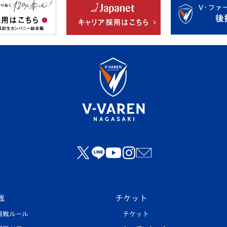
戦
チケット
観戦ルール
チケット