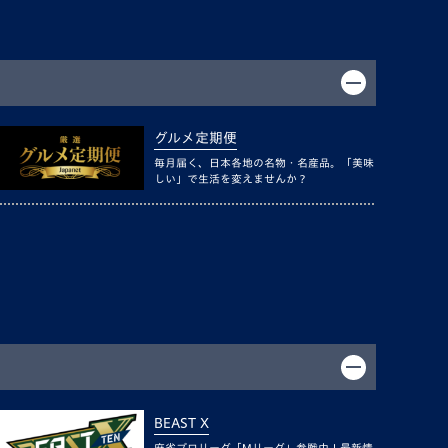
グルメ定期便
毎月届く、日本各地の名物・名産品。「美味
しい」で生活を変えませんか？
BEAST X
麻雀プロリーグ「Mリーグ」参戦中！最新情