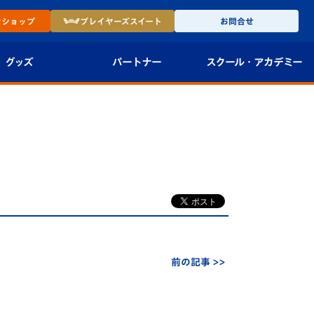
ン
ショップ
プレイヤーズ
スイート
お問合せ
グッズ
パートナー
スクール・
アカデミー
インショップ
パートナー企業一覧
アカデミー
-27ユニフォー
パートナー募集
U-18
法人限定 VIP BOX
U-15
報
U-12
スクール
前の記事 >>