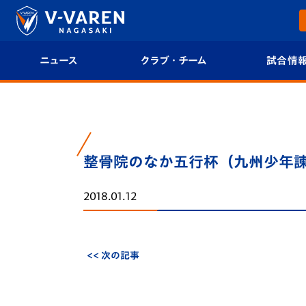
ニュース
クラブ・チーム
試合情
すべて
クラブプロフィール
試合日程/結果
トップチーム
フィロソフィー
試合情報
整骨院のなか五行杯（九州少年
クラブ
クラブ概要
順位表
2018.01.12
試合情報
エンブレム紹介
U-21 Jリーグ
ファンクラブ
選手プロフィール
フォトギャラ
<< 次の記事
チケット
スタッフプロフィール
スタジアムグ