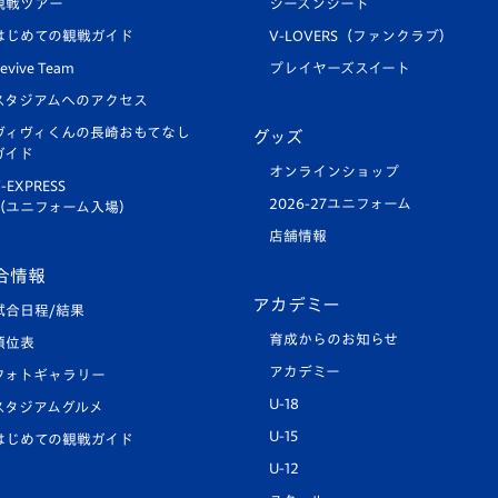
観戦ツアー
シーズンシート
はじめての観戦ガイド
V-LOVERS（ファンクラブ）
evive Team
プレイヤーズスイート
スタジアムへのアクセス
ヴィヴィくんの長崎おもてなし
グッズ
ガイド
オンラインショップ
-EXPRESS
2026-27ユニフォーム
（ユニフォーム入場）
店舗情報
合情報
アカデミー
試合日程/結果
育成からのお知らせ
順位表
アカデミー
フォトギャラリー
U-18
スタジアムグルメ
U-15
はじめての観戦ガイド
U-12