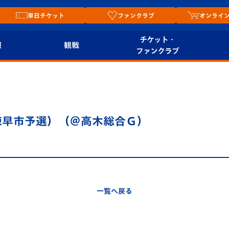
単日チケット
ファンクラブ
オンライ
チケット・
報
観戦
ファンクラブ
観戦ルール
チケット
オンラ
はじめての観戦ガイ
シーズンシート
2026
ド
ム
諫早市予選）（＠高木総合Ｇ）
プレイヤーズスイート
Revive Team
店舗情
関連
V-LOVERS（ファン
スタジアムへのアク
クラブ）
セス
リー
一覧へ戻る
ヴィヴィくんの長崎
ルメ
おもてなしガイド