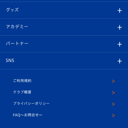
エンブレム紹介
はじめての観戦ガイド
順位表
チケット
グッズ
チケット
選手プロフィール
Revive Team
フォトギャラリー
シーズンシート
オンラインショップ
アカデミー
イベント
スタッフプロフィール
スタジアムへのアクセス
スタジアムグルメ
V-LOVERS（ファンクラブ）
2026-27ユニフォーム
メディア
育成からのお知らせ
パートナー
マスコット紹介
ヴィヴィくんの長崎おもてなしガイド
はじめての観戦ガイド
プレイヤーズスイート
店舗情報
グッズ
アカデミー
チームスケジュール
V-EXPRESS
パートナー企業一覧
SNS
（ユニフォーム入場）
ホームタウン
U-18
クラブハウス（練習場）
パートナー募集
公式Twitter
ご利用規約
アカデミー
U-15
応援メディア
法人限定 VIP BOX
ヴィヴィくんインスタグラム
クラブ概要
スクール
U-12
メディア出演情報
プライバシーポリシー
公式LINE＠
スクール
FAQ〜お問合せ〜
平和祈念活動
Youtube公式チャンネル