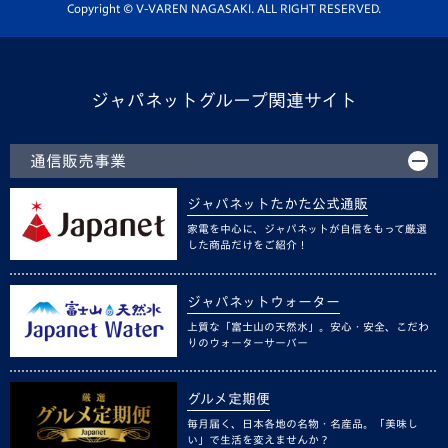
ホームタウン活動
Copyright © V-VAREN NAGASAKI. ALL RIGHT RESERVED.
ジャパネットグループ関連サイト
通信販売事業
ジャパネットたかた公式通販
家電を中心に、ジャパネットが自信をもって厳選
した商品だけをご紹介！
ジャパネットウォーター
上質な「富士山の天然水」。安心・安全、こだわ
りのウォーターサーバー
グルメ定期便
毎月届く、日本各地の名物・名産品。「美味し
い」で生活を変えませんか？