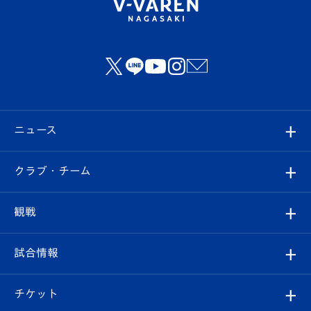
ニュース
すべて
クラブ・チーム
トップチーム
クラブプロフィール
観戦
クラブ
フィロソフィー
観戦ルール
試合情報
試合情報
クラブ概要
観戦ツアー
試合日程/結果
チケット
ファンクラブ