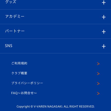
チケット
グッズ
チケット
選手プロフィール
Revive Team
フォトギャラリー
シーズンシート
オンラインショップ
アカデミー
イベント
スタッフプロフィール
スタジアムへのアクセス
スタジアムグルメ
V-LOVERS（ファンクラブ）
2026-27ユニフォーム
メディア
育成からのお知らせ
パートナー
マスコット紹介
ヴィヴィくんの長崎おもてなしガイド
はじめての観戦ガイド
プレイヤーズスイート
店舗情報
グッズ
アカデミー
チームスケジュール
V-EXPRESS
パートナー企業一覧
SNS
（ユニフォーム入場）
ホームタウン
U-18
クラブハウス（練習場）
パートナー募集
公式Twitter
ご利用規約
アカデミー
U-15
応援メディア
法人限定 VIP BOX
ヴィヴィくんインスタグラム
クラブ概要
スクール
U-12
メディア出演情報
プライバシーポリシー
公式LINE＠
スクール
FAQ〜お問合せ〜
平和祈念活動
Youtube公式チャンネル
ホームタウン活動
Copyright © V-VAREN NAGASAKI. ALL RIGHT RESERVED.