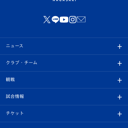
ニュース
すべて
クラブ・チーム
トップチーム
クラブプロフィール
観戦
クラブ
フィロソフィー
観戦ルール
試合情報
試合情報
クラブ概要
観戦ツアー
試合日程/結果
チケット
ファンクラブ
エンブレム紹介
はじめての観戦ガイド
順位表