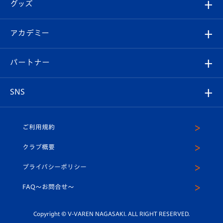
チケット
グッズ
チケット
選手プロフィール
Revive Team
フォトギャラリー
シーズンシート
オンラインショップ
アカデミー
イベント
スタッフプロフィール
スタジアムへのアクセス
スタジアムグルメ
V-LOVERS（ファンクラブ）
2026-27ユニフォーム
メディア
育成からのお知らせ
パートナー
マスコット紹介
ヴィヴィくんの長崎おもてなしガイド
はじめての観戦ガイド
プレイヤーズスイート
店舗情報
グッズ
アカデミー
チームスケジュール
V-EXPRESS
パートナー企業一覧
SNS
（ユニフォーム入場）
ホームタウン
U-18
クラブハウス（練習場）
パートナー募集
公式Twitter
ご利用規約
アカデミー
U-15
応援メディア
法人限定 VIP BOX
ヴィヴィくんインスタグラム
クラブ概要
スクール
U-12
メディア出演情報
プライバシーポリシー
公式LINE＠
スクール
FAQ〜お問合せ〜
平和祈念活動
Youtube公式チャンネル
ホームタウン活動
Copyright © V-VAREN NAGASAKI. ALL RIGHT RESERVED.