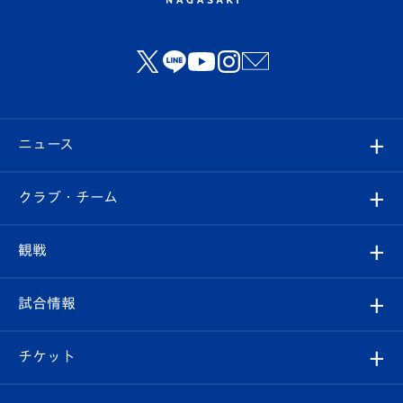
ニュース
すべて
クラブ・チーム
トップチーム
クラブプロフィール
観戦
クラブ
フィロソフィー
観戦ルール
試合情報
試合情報
クラブ概要
観戦ツアー
試合日程/結果
チケット
ファンクラブ
エンブレム紹介
はじめての観戦ガイド
順位表