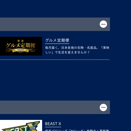
グルメ定期便
毎月届く、日本各地の名物・名産品。「美味
しい」で生活を変えませんか？
BEAST X
麻雀プロリーグ「Mリーグ」参戦中！最新情