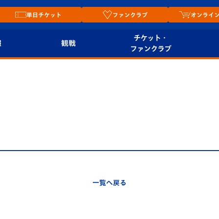
単日チケット
ファンクラブ
オンライ
チケット・
報
観戦
ファンクラブ
観戦ルール
チケット
オンラ
はじめての観戦ガイ
シーズンシート
2026
ド
ム
プレイヤーズスイート
Revive Team
店舗情
関連
V-LOVERS（ファン
スタジアムへのアク
クラブ）
セス
リー
一覧へ戻る
ヴィヴィくんの長崎
ルメ
おもてなしガイド