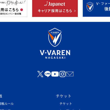
戦
チケット
観戦ルール
チケット