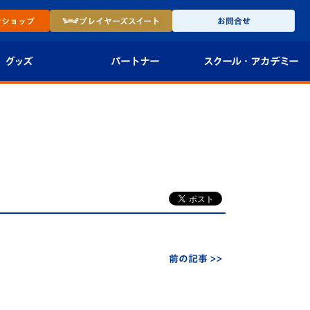
ン
ショップ
プレイヤーズ
スイート
お問合せ
グッズ
パートナー
スクール・
アカデミー
インショップ
パートナー企業一覧
アカデミー
-27ユニフォー
パートナー募集
U-18
法人限定 VIP BOX
U-15
報
U-12
スクール
前の記事 >>