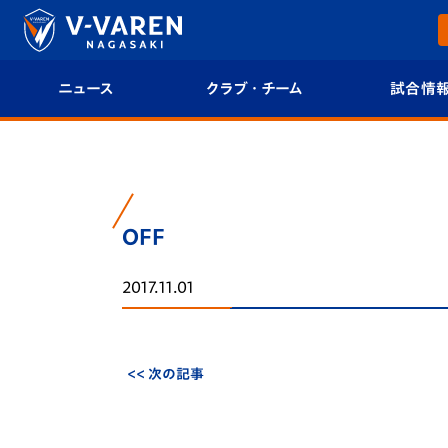
ニュース
クラブ・チーム
試合情
すべて
クラブプロフィール
試合日程/結果
トップチーム
フィロソフィー
試合情報
OFF
クラブ
クラブ概要
順位表
2017.11.01
試合情報
エンブレム紹介
U-21 Jリーグ
ファンクラブ
選手プロフィール
フォトギャラ
<< 次の記事
チケット
スタッフプロフィール
スタジアムグ