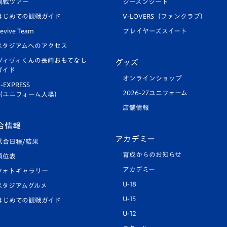
観戦ツアー
シーズンシート
はじめての観戦ガイド
V-LOVERS（ファンクラブ）
evive Team
プレイヤーズスイート
スタジアムへのアクセス
ヴィヴィくんの長崎おもてなし
グッズ
ガイド
オンラインショップ
-EXPRESS
2026-27ユニフォーム
（ユニフォーム入場）
店舗情報
合情報
アカデミー
試合日程/結果
育成からのお知らせ
順位表
アカデミー
フォトギャラリー
U-18
スタジアムグルメ
U-15
はじめての観戦ガイド
U-12