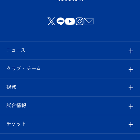
ニュース
すべて
クラブ・チーム
トップチーム
クラブプロフィール
観戦
クラブ
フィロソフィー
観戦ルール
試合情報
試合情報
クラブ概要
観戦ツアー
試合日程/結果
チケット
ファンクラブ
エンブレム紹介
はじめての観戦ガイド
順位表