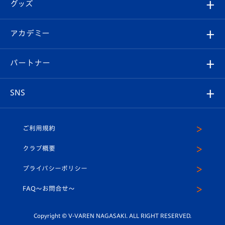
チケット
グッズ
チケット
選手プロフィール
Revive Team
フォトギャラリー
シーズンシート
オンラインショップ
アカデミー
イベント
スタッフプロフィール
スタジアムへのアクセス
スタジアムグルメ
V-LOVERS（ファンクラブ）
2026-27ユニフォーム
メディア
育成からのお知らせ
パートナー
マスコット紹介
ヴィヴィくんの長崎おもてなしガイド
はじめての観戦ガイド
プレイヤーズスイート
店舗情報
グッズ
アカデミー
チームスケジュール
V-EXPRESS
パートナー企業一覧
SNS
（ユニフォーム入場）
ホームタウン
U-18
クラブハウス（練習場）
パートナー募集
公式Twitter
ご利用規約
アカデミー
U-15
応援メディア
法人限定 VIP BOX
ヴィヴィくんインスタグラム
クラブ概要
スクール
U-12
メディア出演情報
プライバシーポリシー
公式LINE＠
スクール
FAQ〜お問合せ〜
平和祈念活動
Youtube公式チャンネル
ホームタウン活動
Copyright © V-VAREN NAGASAKI. ALL RIGHT RESERVED.