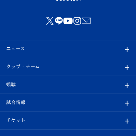
ニュース
すべて
クラブ・チーム
トップチーム
クラブプロフィール
観戦
クラブ
フィロソフィー
観戦ルール
試合情報
試合情報
クラブ概要
観戦ツアー
試合日程/結果
チケット
ファンクラブ
エンブレム紹介
はじめての観戦ガイド
順位表