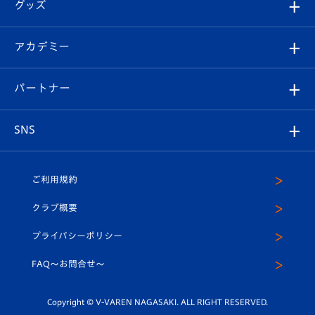
チケット
グッズ
チケット
選手プロフィール
Revive Team
フォトギャラリー
シーズンシート
オンラインショップ
アカデミー
イベント
スタッフプロフィール
スタジアムへのアクセス
スタジアムグルメ
V-LOVERS（ファンクラブ）
2026-27ユニフォーム
メディア
育成からのお知らせ
パートナー
マスコット紹介
ヴィヴィくんの長崎おもてなしガイド
はじめての観戦ガイド
プレイヤーズスイート
店舗情報
グッズ
アカデミー
チームスケジュール
V-EXPRESS
パートナー企業一覧
SNS
（ユニフォーム入場）
ホームタウン
U-18
クラブハウス（練習場）
パートナー募集
公式Twitter
ご利用規約
アカデミー
U-15
応援メディア
法人限定 VIP BOX
ヴィヴィくんインスタグラム
クラブ概要
スクール
U-12
メディア出演情報
プライバシーポリシー
公式LINE＠
スクール
FAQ〜お問合せ〜
平和祈念活動
Youtube公式チャンネル
ホームタウン活動
Copyright © V-VAREN NAGASAKI. ALL RIGHT RESERVED.