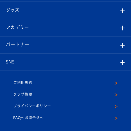
エンブレム紹介
はじめての観戦ガイド
順位表
チケット
グッズ
チケット
選手プロフィール
Revive Team
フォトギャラリー
シーズンシート
オンラインショップ
アカデミー
イベント
スタッフプロフィール
スタジアムへのアクセス
スタジアムグルメ
V-LOVERS（ファンクラブ）
2026-27ユニフォーム
メディア
育成からのお知らせ
パートナー
マスコット紹介
ヴィヴィくんの長崎おもてなしガイド
はじめての観戦ガイド
プレイヤーズスイート
店舗情報
グッズ
アカデミー
チームスケジュール
V-EXPRESS
パートナー企業一覧
SNS
（ユニフォーム入場）
ホームタウン
U-18
クラブハウス（練習場）
パートナー募集
公式Twitter
ご利用規約
アカデミー
U-15
応援メディア
法人限定 VIP BOX
ヴィヴィくんインスタグラム
クラブ概要
スクール
U-12
メディア出演情報
プライバシーポリシー
公式LINE＠
スクール
FAQ〜お問合せ〜
平和祈念活動
Youtube公式チャンネル