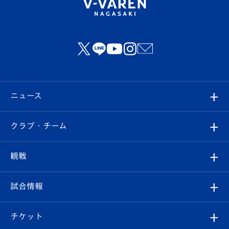
ニュース
すべて
クラブ・チーム
トップチーム
クラブプロフィール
観戦
クラブ
フィロソフィー
観戦ルール
試合情報
試合情報
クラブ概要
観戦ツアー
試合日程/結果
チケット
ファンクラブ