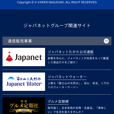
ホームタウン活動
Copyright © V-VAREN NAGASAKI. ALL RIGHT RESERVED.
ジャパネットグループ関連サイト
通信販売事業
ジャパネットたかた公式通販
家電を中心に、ジャパネットが自信をもって厳選
した商品だけをご紹介！
ジャパネットウォーター
上質な「富士山の天然水」。安心・安全、こだわ
りのウォーターサーバー
グルメ定期便
毎月届く、日本各地の名物・名産品。「美味し
い」で生活を変えませんか？