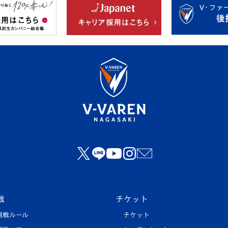
戦
チケット
観戦ルール
チケット