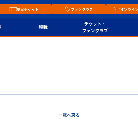
単日チケット
ファンクラブ
オンライ
チケット・
報
観戦
ファンクラブ
観戦ルール
チケット
オンラ
はじめての観戦ガイ
シーズンシート
2026
ド
ム
プレイヤーズスイート
Revive Team
店舗情
関連
V-LOVERS（ファン
スタジアムへのアク
クラブ）
セス
リー
一覧へ戻る
ヴィヴィくんの長崎
ルメ
おもてなしガイド