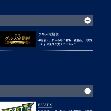
グルメ定期便
毎月届く、日本各地の名物・名産品。「美味
しい」で生活を変えませんか？
BEAST X
麻雀プロリーグ「Mリーグ」参戦中！最新情