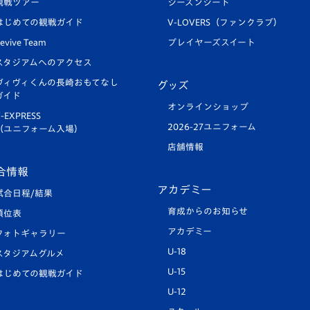
観戦ツアー
シーズンシート
はじめての観戦ガイド
V-LOVERS（ファンクラブ）
evive Team
プレイヤーズスイート
スタジアムへのアクセス
ヴィヴィくんの長崎おもてなし
グッズ
ガイド
オンラインショップ
-EXPRESS
2026-27ユニフォーム
（ユニフォーム入場）
店舗情報
合情報
アカデミー
試合日程/結果
育成からのお知らせ
順位表
アカデミー
フォトギャラリー
U-18
スタジアムグルメ
U-15
はじめての観戦ガイド
U-12