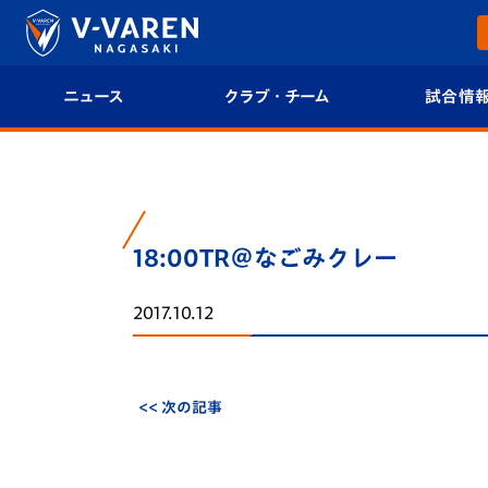
ニュース
クラブ・チーム
試合情
すべて
クラブプロフィール
試合日程/結果
トップチーム
フィロソフィー
試合情報
18:00TR＠なごみクレー
クラブ
クラブ概要
順位表
2017.10.12
試合情報
エンブレム紹介
U-21 Jリーグ
ファンクラブ
選手プロフィール
フォトギャラ
<< 次の記事
チケット
スタッフプロフィール
スタジアムグ