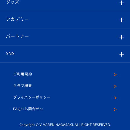
チケット
グッズ
チケット
選手プロフィール
Revive Team
フォトギャラリー
シーズンシート
オンラインショップ
アカデミー
イベント
スタッフプロフィール
スタジアムへのアクセス
スタジアムグルメ
V-LOVERS（ファンクラブ）
2026-27ユニフォーム
メディア
育成からのお知らせ
パートナー
マスコット紹介
ヴィヴィくんの長崎おもてなしガイド
はじめての観戦ガイド
プレイヤーズスイート
店舗情報
グッズ
アカデミー
チームスケジュール
V-EXPRESS
パートナー企業一覧
SNS
（ユニフォーム入場）
ホームタウン
U-18
クラブハウス（練習場）
パートナー募集
公式Twitter
ご利用規約
アカデミー
U-15
応援メディア
法人限定 VIP BOX
ヴィヴィくんインスタグラム
クラブ概要
スクール
U-12
メディア出演情報
プライバシーポリシー
公式LINE＠
スクール
FAQ〜お問合せ〜
平和祈念活動
Youtube公式チャンネル
ホームタウン活動
Copyright © V-VAREN NAGASAKI. ALL RIGHT RESERVED.