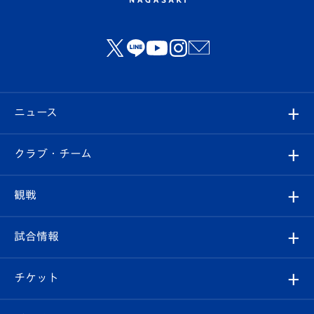
ニュース
すべて
クラブ・チーム
トップチーム
クラブプロフィール
観戦
クラブ
フィロソフィー
観戦ルール
試合情報
試合情報
クラブ概要
観戦ツアー
試合日程/結果
チケット
ファンクラブ
エンブレム紹介
はじめての観戦ガイド
順位表