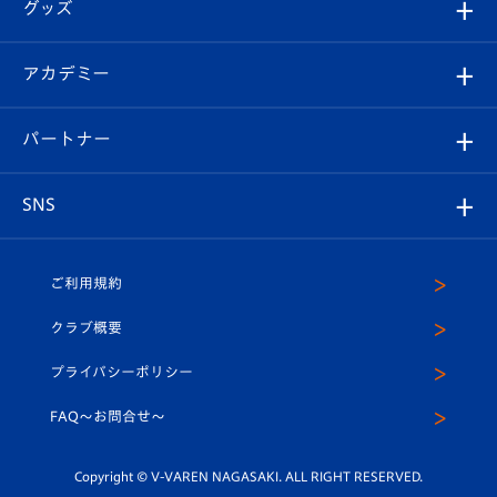
チケット
グッズ
チケット
選手プロフィール
Revive Team
フォトギャラリー
シーズンシート
オンラインショップ
アカデミー
イベント
スタッフプロフィール
スタジアムへのアクセス
スタジアムグルメ
V-LOVERS（ファンクラブ）
2026-27ユニフォーム
メディア
育成からのお知らせ
パートナー
マスコット紹介
ヴィヴィくんの長崎おもてなしガイド
はじめての観戦ガイド
プレイヤーズスイート
店舗情報
グッズ
アカデミー
チームスケジュール
V-EXPRESS
パートナー企業一覧
SNS
（ユニフォーム入場）
ホームタウン
U-18
クラブハウス（練習場）
パートナー募集
公式Twitter
ご利用規約
アカデミー
U-15
応援メディア
法人限定 VIP BOX
ヴィヴィくんインスタグラム
クラブ概要
スクール
U-12
メディア出演情報
プライバシーポリシー
公式LINE＠
スクール
FAQ〜お問合せ〜
平和祈念活動
Youtube公式チャンネル
ホームタウン活動
Copyright © V-VAREN NAGASAKI. ALL RIGHT RESERVED.