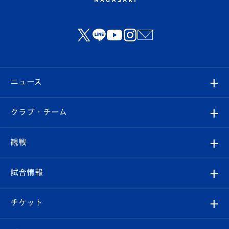
ニュース
すべて
クラブ・チーム
トップチーム
クラブプロフィール
観戦
クラブ
フィロソフィー
観戦ルール
試合情報
試合情報
クラブ概要
観戦ツアー
試合日程/結果
チケット
ファンクラブ
エンブレム紹介
はじめての観戦ガイド
順位表