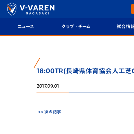
ニュース
クラブ・チーム
試合情
すべて
クラブプロフィール
試合日程/結果
トップチーム
フィロソフィー
試合情報
18:00TR(長崎県体育協会人工芝
クラブ
クラブ概要
順位表
2017.09.01
試合情報
エンブレム紹介
U-21 Jリーグ
ファンクラブ
選手プロフィール
フォトギャラ
<< 次の記事
チケット
スタッフプロフィール
スタジアムグ