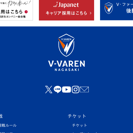
戦
チケット
観戦ルール
チケット