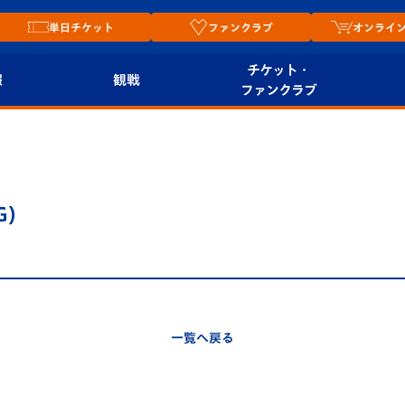
単日チケット
ファンクラブ
オンライ
チケット・
報
観戦
ファンクラブ
観戦ルール
チケット
オンラ
はじめての観戦ガイ
シーズンシート
2026
ド
ム
G)
プレイヤーズスイート
Revive Team
店舗情
関連
V-LOVERS（ファン
スタジアムへのアク
クラブ）
セス
リー
一覧へ戻る
ヴィヴィくんの長崎
ルメ
おもてなしガイド