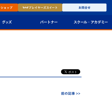
ン
ショップ
プレイヤーズ
スイート
お問合せ
グッズ
パートナー
スクール・
アカデミー
インショップ
パートナー企業一覧
アカデミー
-27ユニフォー
パートナー募集
U-18
法人限定 VIP BOX
U-15
報
U-12
スクール
前の記事 >>