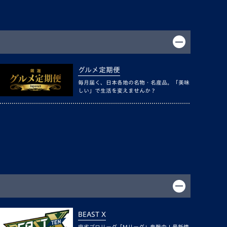
グルメ定期便
毎月届く、日本各地の名物・名産品。「美味
しい」で生活を変えませんか？
BEAST X
麻雀プロリーグ「Mリーグ」参戦中！最新情