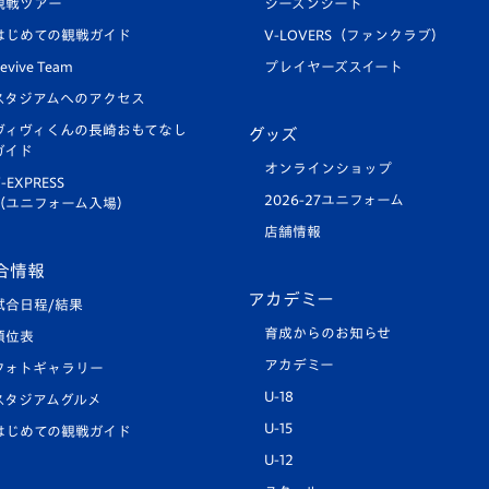
観戦ツアー
シーズンシート
はじめての観戦ガイド
V-LOVERS（ファンクラブ）
evive Team
プレイヤーズスイート
スタジアムへのアクセス
ヴィヴィくんの長崎おもてなし
グッズ
ガイド
オンラインショップ
-EXPRESS
2026-27ユニフォーム
（ユニフォーム入場）
店舗情報
合情報
アカデミー
試合日程/結果
育成からのお知らせ
順位表
アカデミー
フォトギャラリー
U-18
スタジアムグルメ
U-15
はじめての観戦ガイド
U-12