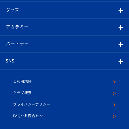
エンブレム紹介
はじめての観戦ガイド
順位表
チケット
グッズ
チケット
選手プロフィール
Revive Team
フォトギャラリー
シーズンシート
オンラインショップ
アカデミー
イベント
スタッフプロフィール
スタジアムへのアクセス
スタジアムグルメ
V-LOVERS（ファンクラブ）
2026-27ユニフォーム
メディア
育成からのお知らせ
パートナー
マスコット紹介
ヴィヴィくんの長崎おもてなしガイド
はじめての観戦ガイド
プレイヤーズスイート
店舗情報
グッズ
アカデミー
チームスケジュール
V-EXPRESS
パートナー企業一覧
SNS
（ユニフォーム入場）
ホームタウン
U-18
クラブハウス（練習場）
パートナー募集
公式Twitter
ご利用規約
アカデミー
U-15
応援メディア
法人限定 VIP BOX
ヴィヴィくんインスタグラム
クラブ概要
スクール
U-12
メディア出演情報
プライバシーポリシー
公式LINE＠
スクール
FAQ〜お問合せ〜
平和祈念活動
Youtube公式チャンネル