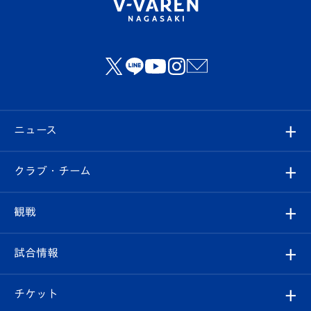
ニュース
すべて
クラブ・チーム
トップチーム
クラブプロフィール
観戦
クラブ
フィロソフィー
観戦ルール
試合情報
試合情報
クラブ概要
観戦ツアー
試合日程/結果
チケット
ファンクラブ