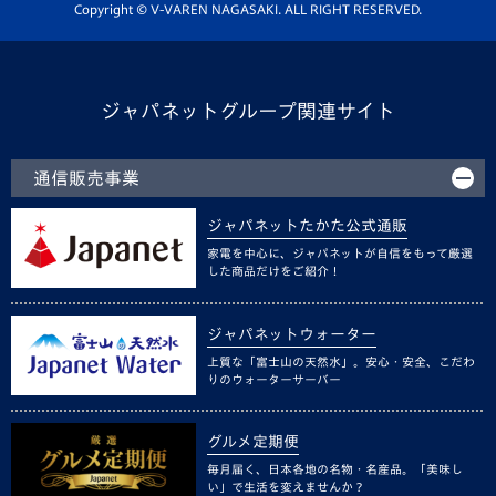
ホームタウン活動
Copyright © V-VAREN NAGASAKI. ALL RIGHT RESERVED.
ジャパネットグループ関連サイト
通信販売事業
ジャパネットたかた公式通販
家電を中心に、ジャパネットが自信をもって厳選
した商品だけをご紹介！
ジャパネットウォーター
上質な「富士山の天然水」。安心・安全、こだわ
りのウォーターサーバー
グルメ定期便
毎月届く、日本各地の名物・名産品。「美味し
い」で生活を変えませんか？