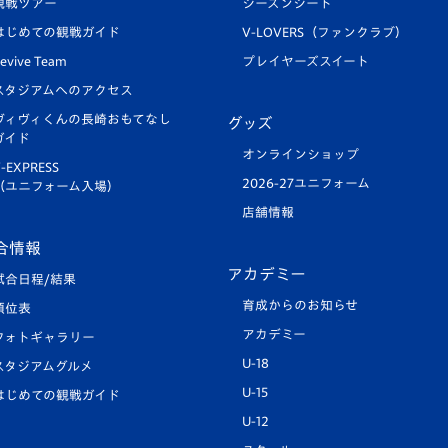
観戦ツアー
シーズンシート
はじめての観戦ガイド
V-LOVERS（ファンクラブ）
evive Team
プレイヤーズスイート
スタジアムへのアクセス
ヴィヴィくんの長崎おもてなし
グッズ
ガイド
オンラインショップ
-EXPRESS
2026-27ユニフォーム
（ユニフォーム入場）
店舗情報
合情報
アカデミー
試合日程/結果
育成からのお知らせ
順位表
アカデミー
フォトギャラリー
U-18
スタジアムグルメ
U-15
はじめての観戦ガイド
U-12