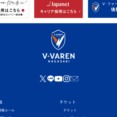
戦
チケット
観戦ルール
チケット