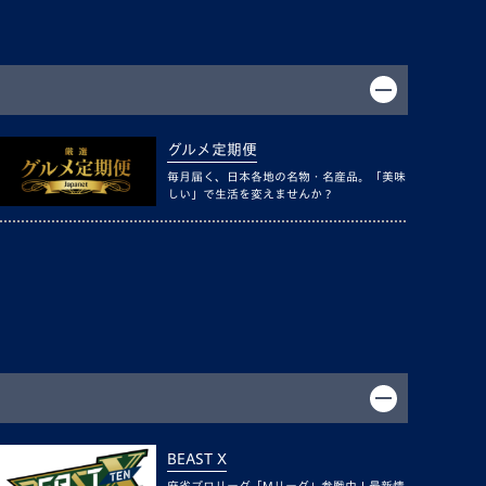
グルメ定期便
毎月届く、日本各地の名物・名産品。「美味
しい」で生活を変えませんか？
BEAST X
麻雀プロリーグ「Mリーグ」参戦中！最新情