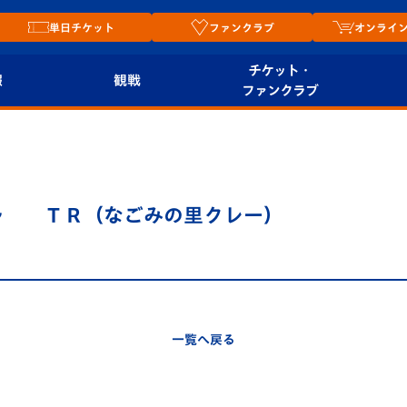
単日チケット
ファンクラブ
オンライ
チケット・
報
観戦
ファンクラブ
観戦ルール
チケット
オンラ
はじめての観戦ガイ
シーズンシート
2026
ド
ム
～ ＴＲ（なごみの里クレー）
プレイヤーズスイート
Revive Team
店舗情
関連
V-LOVERS（ファン
スタジアムへのアク
クラブ）
セス
リー
一覧へ戻る
ヴィヴィくんの長崎
ルメ
おもてなしガイド