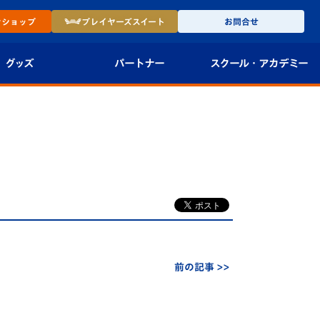
ン
ショップ
プレイヤーズ
スイート
お問合せ
グッズ
パートナー
スクール・
アカデミー
インショップ
パートナー企業一覧
アカデミー
-27ユニフォー
パートナー募集
U-18
法人限定 VIP BOX
U-15
報
U-12
スクール
前の記事 >>