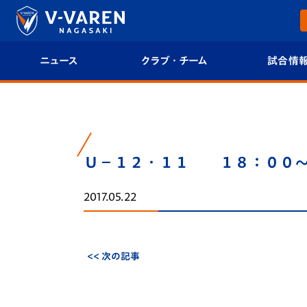
ニュース
クラブ・チーム
試合情
すべて
クラブプロフィール
試合日程/結果
トップチーム
フィロソフィー
試合情報
Ｕ－１２・１１ １８：００
クラブ
クラブ概要
順位表
2017.05.22
試合情報
エンブレム紹介
U-21 Jリーグ
ファンクラブ
選手プロフィール
フォトギャラ
<< 次の記事
チケット
スタッフプロフィール
スタジアムグ