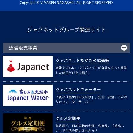
ホームタウン活動
Copyright © V-VAREN NAGASAKI. ALL RIGHT RESERVED.
ジャパネットグループ関連サイト
通信販売事業
ジャパネットたかた公式通販
家電を中心に、ジャパネットが自信をもって厳選
した商品だけをご紹介！
ジャパネットウォーター
上質な「富士山の天然水」。安心・安全、こだわ
りのウォーターサーバー
グルメ定期便
毎月届く、日本各地の名物・名産品。「美味し
い」で生活を変えませんか？