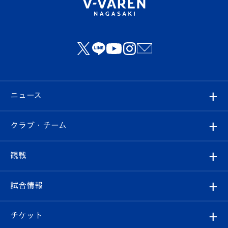
ニュース
すべて
クラブ・チーム
トップチーム
クラブプロフィール
観戦
クラブ
フィロソフィー
観戦ルール
試合情報
試合情報
クラブ概要
観戦ツアー
試合日程/結果
チケット
ファンクラブ