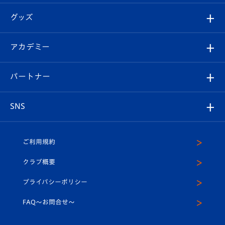
エンブレム紹介
はじめての観戦ガイド
順位表
チケット
グッズ
チケット
選手プロフィール
Revive Team
フォトギャラリー
シーズンシート
オンラインショップ
アカデミー
イベント
スタッフプロフィール
スタジアムへのアクセス
スタジアムグルメ
V-LOVERS（ファンクラブ）
2026-27ユニフォーム
メディア
育成からのお知らせ
パートナー
マスコット紹介
ヴィヴィくんの長崎おもてなしガイド
はじめての観戦ガイド
プレイヤーズスイート
店舗情報
グッズ
アカデミー
チームスケジュール
V-EXPRESS
パートナー企業一覧
SNS
（ユニフォーム入場）
ホームタウン
U-18
クラブハウス（練習場）
パートナー募集
公式Twitter
ご利用規約
アカデミー
U-15
応援メディア
法人限定 VIP BOX
ヴィヴィくんインスタグラム
クラブ概要
スクール
U-12
メディア出演情報
プライバシーポリシー
公式LINE＠
スクール
FAQ〜お問合せ〜
平和祈念活動
Youtube公式チャンネル