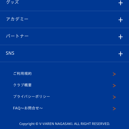
チケット
グッズ
チケット
選手プロフィール
Revive Team
フォトギャラリー
シーズンシート
オンラインショップ
アカデミー
イベント
スタッフプロフィール
スタジアムへのアクセス
スタジアムグルメ
V-LOVERS（ファンクラブ）
2026-27ユニフォーム
メディア
育成からのお知らせ
パートナー
マスコット紹介
ヴィヴィくんの長崎おもてなしガイド
はじめての観戦ガイド
プレイヤーズスイート
店舗情報
グッズ
アカデミー
チームスケジュール
V-EXPRESS
パートナー企業一覧
SNS
（ユニフォーム入場）
ホームタウン
U-18
クラブハウス（練習場）
パートナー募集
公式Twitter
ご利用規約
アカデミー
U-15
応援メディア
法人限定 VIP BOX
ヴィヴィくんインスタグラム
クラブ概要
スクール
U-12
メディア出演情報
プライバシーポリシー
公式LINE＠
スクール
FAQ〜お問合せ〜
平和祈念活動
Youtube公式チャンネル
ホームタウン活動
Copyright © V-VAREN NAGASAKI. ALL RIGHT RESERVED.