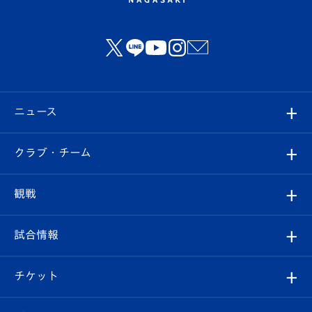
ニュース
すべて
クラブ・チーム
トップチーム
クラブプロフィール
観戦
クラブ
フィロソフィー
観戦ルール
試合情報
試合情報
クラブ概要
観戦ツアー
試合日程/結果
チケット
ファンクラブ
エンブレム紹介
はじめての観戦ガイド
順位表