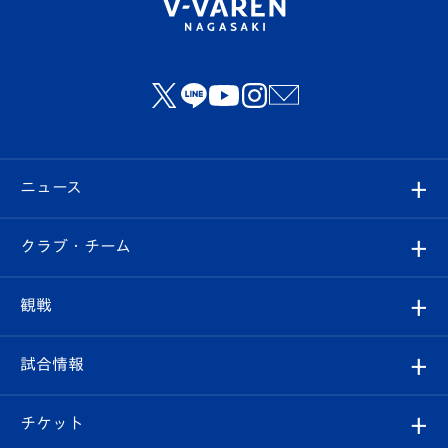
ニュース
すべて
クラブ・チーム
トップチーム
クラブプロフィール
観戦
クラブ
フィロソフィー
観戦ルール
試合情報
試合情報
クラブ概要
観戦ツアー
試合日程/結果
チケット
ファンクラブ