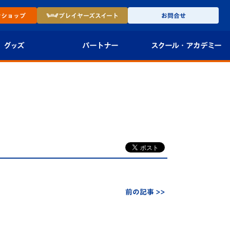
ン
ショップ
プレイヤーズ
スイート
お問合せ
グッズ
パートナー
スクール・
アカデミー
インショップ
パートナー企業一覧
アカデミー
-27ユニフォー
パートナー募集
U-18
法人限定 VIP BOX
U-15
報
U-12
スクール
前の記事 >>