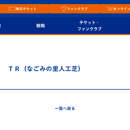
単日チケット
ファンクラブ
オンライ
チケット・
報
観戦
ファンクラブ
観戦ルール
チケット
オンラ
はじめての観戦ガイ
シーズンシート
2026
ド
ム
 ＴＲ（なごみの里人工芝）
プレイヤーズスイート
Revive Team
店舗情
関連
V-LOVERS（ファン
スタジアムへのアク
クラブ）
セス
リー
一覧へ戻る
ヴィヴィくんの長崎
ルメ
おもてなしガイド