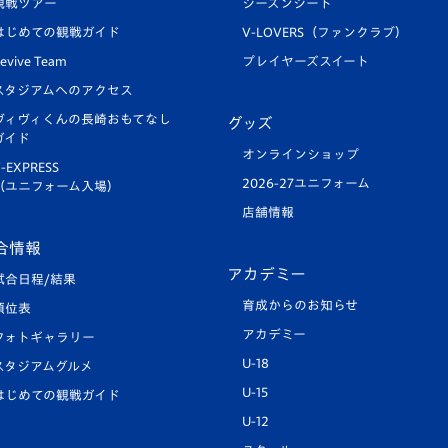
観戦ツアー
シーズンシート
はじめての観戦ガイド
V-LOVERS（ファンクラブ）
evive Team
プレイヤーズスイート
スタジアムへのアクセス
ヴィヴィくんの長崎おもてなし
グッズ
ガイド
オンラインショップ
-EXPRESS
2026-27ユニフォーム
（ユニフォーム入場）
店舗情報
合情報
アカデミー
試合日程/結果
育成からのお知らせ
順位表
アカデミー
フォトギャラリー
U-18
スタジアムグルメ
U-15
はじめての観戦ガイド
U-12