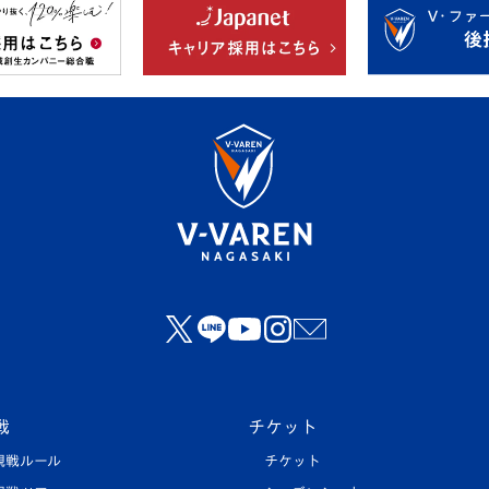
戦
チケット
観戦ルール
チケット