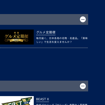
グルメ定期便
毎月届く、日本各地の名物・名産品。「美味
しい」で生活を変えませんか？
BEAST X
麻雀プロリーグ「Mリーグ」参戦中！最新情