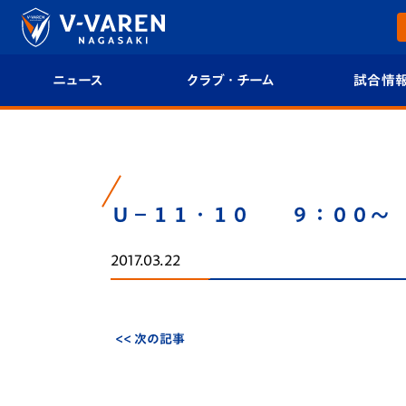
ニュース
クラブ・チーム
試合情
すべて
クラブプロフィール
試合日程/結果
トップチーム
フィロソフィー
試合情報
Ｕ－１１・１０ ９：００～
クラブ
クラブ概要
順位表
2017.03.22
試合情報
エンブレム紹介
U-21 Jリーグ
ファンクラブ
選手プロフィール
フォトギャラ
<< 次の記事
チケット
スタッフプロフィール
スタジアムグ