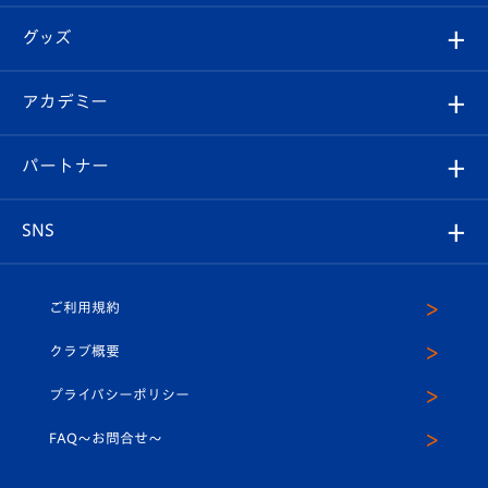
エンブレム紹介
はじめての観戦ガイド
順位表
チケット
グッズ
チケット
選手プロフィール
Revive Team
フォトギャラリー
シーズンシート
オンラインショップ
アカデミー
イベント
スタッフプロフィール
スタジアムへのアクセス
スタジアムグルメ
V-LOVERS（ファンクラブ）
2026-27ユニフォーム
メディア
育成からのお知らせ
パートナー
マスコット紹介
ヴィヴィくんの長崎おもてなしガイド
はじめての観戦ガイド
プレイヤーズスイート
店舗情報
グッズ
アカデミー
チームスケジュール
V-EXPRESS
パートナー企業一覧
SNS
（ユニフォーム入場）
ホームタウン
U-18
クラブハウス（練習場）
パートナー募集
公式Twitter
ご利用規約
アカデミー
U-15
応援メディア
法人限定 VIP BOX
ヴィヴィくんインスタグラム
クラブ概要
スクール
U-12
メディア出演情報
プライバシーポリシー
公式LINE＠
スクール
FAQ〜お問合せ〜
平和祈念活動
Youtube公式チャンネル