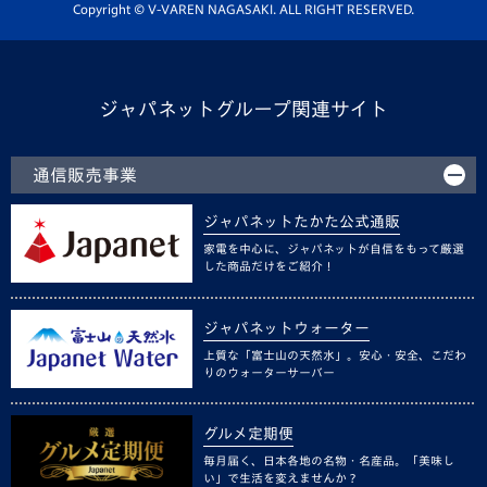
ホームタウン活動
Copyright © V-VAREN NAGASAKI. ALL RIGHT RESERVED.
ジャパネットグループ関連サイト
通信販売事業
ジャパネットたかた公式通販
家電を中心に、ジャパネットが自信をもって厳選
した商品だけをご紹介！
ジャパネットウォーター
上質な「富士山の天然水」。安心・安全、こだわ
りのウォーターサーバー
グルメ定期便
毎月届く、日本各地の名物・名産品。「美味し
い」で生活を変えませんか？