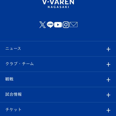
ニュース
すべて
クラブ・チーム
トップチーム
クラブプロフィール
観戦
クラブ
フィロソフィー
観戦ルール
試合情報
試合情報
クラブ概要
観戦ツアー
試合日程/結果
チケット
ファンクラブ