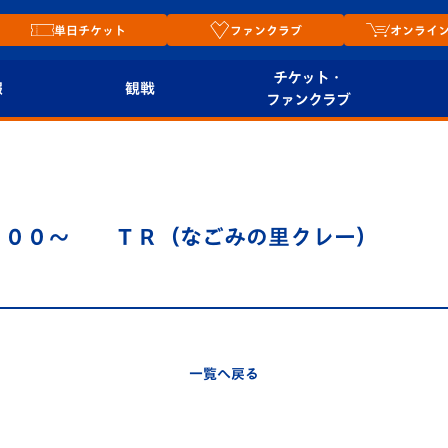
単日チケット
ファンクラブ
オンライ
チケット・
報
観戦
ファンクラブ
観戦ルール
チケット
オンラ
はじめての観戦ガイ
シーズンシート
2026
ド
ム
：００～ ＴＲ（なごみの里クレー）
プレイヤーズスイート
Revive Team
店舗情
関連
V-LOVERS（ファン
スタジアムへのアク
クラブ）
セス
リー
一覧へ戻る
ヴィヴィくんの長崎
ルメ
おもてなしガイド