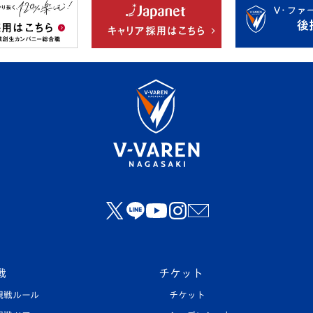
戦
チケット
観戦ルール
チケット