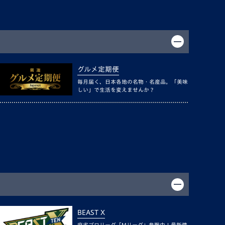
グルメ定期便
毎月届く、日本各地の名物・名産品。「美味
しい」で生活を変えませんか？
BEAST X
麻雀プロリーグ「Mリーグ」参戦中！最新情