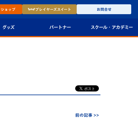
ン
ショップ
プレイヤーズ
スイート
お問合せ
グッズ
パートナー
スクール・
アカデミー
インショップ
パートナー企業一覧
アカデミー
-27ユニフォー
パートナー募集
U-18
法人限定 VIP BOX
U-15
報
U-12
スクール
前の記事 >>