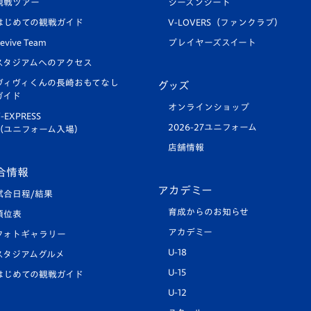
観戦ツアー
シーズンシート
はじめての観戦ガイド
V-LOVERS（ファンクラブ）
evive Team
プレイヤーズスイート
スタジアムへのアクセス
ヴィヴィくんの長崎おもてなし
グッズ
ガイド
オンラインショップ
-EXPRESS
2026-27ユニフォーム
（ユニフォーム入場）
店舗情報
合情報
アカデミー
試合日程/結果
育成からのお知らせ
順位表
アカデミー
フォトギャラリー
U-18
スタジアムグルメ
U-15
はじめての観戦ガイド
U-12