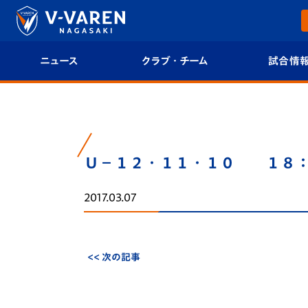
ニュース
クラブ・チーム
試合情
すべて
クラブプロフィール
試合日程/結果
トップチーム
フィロソフィー
試合情報
Ｕ－１２・１１・１０ １８
クラブ
クラブ概要
順位表
2017.03.07
試合情報
エンブレム紹介
U-21 Jリーグ
ファンクラブ
選手プロフィール
フォトギャラ
<< 次の記事
チケット
スタッフプロフィール
スタジアムグ