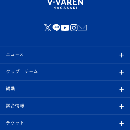
ニュース
すべて
クラブ・チーム
トップチーム
クラブプロフィール
観戦
クラブ
フィロソフィー
観戦ルール
試合情報
試合情報
クラブ概要
観戦ツアー
試合日程/結果
チケット
ファンクラブ