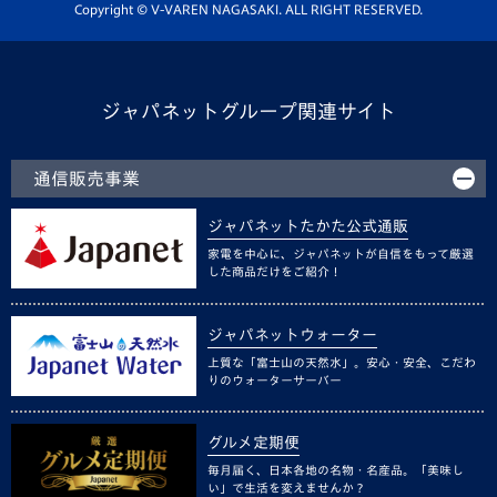
ホームタウン活動
Copyright © V-VAREN NAGASAKI. ALL RIGHT RESERVED.
ジャパネットグループ関連サイト
通信販売事業
ジャパネットたかた公式通販
家電を中心に、ジャパネットが自信をもって厳選
した商品だけをご紹介！
ジャパネットウォーター
上質な「富士山の天然水」。安心・安全、こだわ
りのウォーターサーバー
グルメ定期便
毎月届く、日本各地の名物・名産品。「美味し
い」で生活を変えませんか？