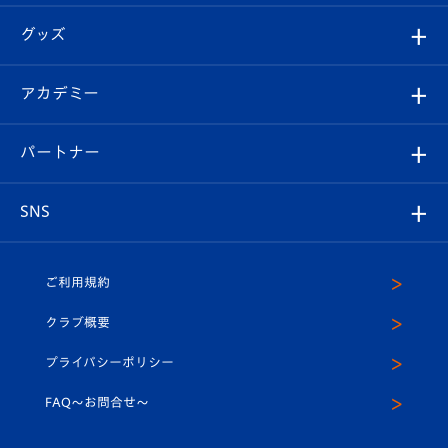
エンブレム紹介
はじめての観戦ガイド
順位表
チケット
グッズ
チケット
選手プロフィール
Revive Team
フォトギャラリー
シーズンシート
オンラインショップ
アカデミー
イベント
スタッフプロフィール
スタジアムへのアクセス
スタジアムグルメ
V-LOVERS（ファンクラブ）
2026-27ユニフォーム
メディア
育成からのお知らせ
パートナー
マスコット紹介
ヴィヴィくんの長崎おもてなしガイド
はじめての観戦ガイド
プレイヤーズスイート
店舗情報
グッズ
アカデミー
チームスケジュール
V-EXPRESS
パートナー企業一覧
SNS
（ユニフォーム入場）
ホームタウン
U-18
クラブハウス（練習場）
パートナー募集
公式Twitter
ご利用規約
アカデミー
U-15
応援メディア
法人限定 VIP BOX
ヴィヴィくんインスタグラム
クラブ概要
スクール
U-12
メディア出演情報
プライバシーポリシー
公式LINE＠
スクール
FAQ〜お問合せ〜
平和祈念活動
Youtube公式チャンネル