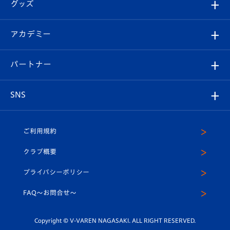
チケット
グッズ
チケット
選手プロフィール
Revive Team
フォトギャラリー
シーズンシート
オンラインショップ
アカデミー
イベント
スタッフプロフィール
スタジアムへのアクセス
スタジアムグルメ
V-LOVERS（ファンクラブ）
2026-27ユニフォーム
メディア
育成からのお知らせ
パートナー
マスコット紹介
ヴィヴィくんの長崎おもてなしガイド
はじめての観戦ガイド
プレイヤーズスイート
店舗情報
グッズ
アカデミー
チームスケジュール
V-EXPRESS
パートナー企業一覧
SNS
（ユニフォーム入場）
ホームタウン
U-18
クラブハウス（練習場）
パートナー募集
公式Twitter
ご利用規約
アカデミー
U-15
応援メディア
法人限定 VIP BOX
ヴィヴィくんインスタグラム
クラブ概要
スクール
U-12
メディア出演情報
プライバシーポリシー
公式LINE＠
スクール
FAQ〜お問合せ〜
平和祈念活動
Youtube公式チャンネル
ホームタウン活動
Copyright © V-VAREN NAGASAKI. ALL RIGHT RESERVED.