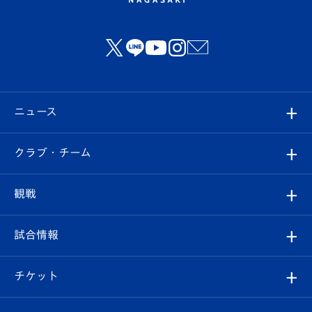
ニュース
すべて
クラブ・チーム
トップチーム
クラブプロフィール
観戦
クラブ
フィロソフィー
観戦ルール
試合情報
試合情報
クラブ概要
観戦ツアー
試合日程/結果
チケット
ファンクラブ
エンブレム紹介
はじめての観戦ガイド
順位表