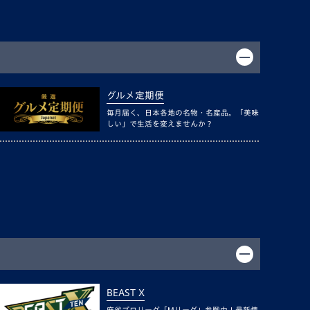
グルメ定期便
毎月届く、日本各地の名物・名産品。「美味
しい」で生活を変えませんか？
BEAST X
麻雀プロリーグ「Mリーグ」参戦中！最新情