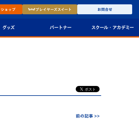
ン
ショップ
プレイヤーズ
スイート
お問合せ
グッズ
パートナー
スクール・
アカデミー
インショップ
パートナー企業一覧
アカデミー
-27ユニフォー
パートナー募集
U-18
法人限定 VIP BOX
U-15
報
U-12
スクール
前の記事 >>