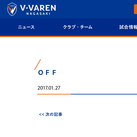
ニュース
クラブ・チーム
試合情
すべて
クラブプロフィール
試合日程/結果
トップチーム
フィロソフィー
試合情報
ＯＦＦ
クラブ
クラブ概要
順位表
2017.01.27
試合情報
エンブレム紹介
U-21 Jリーグ
ファンクラブ
選手プロフィール
フォトギャラ
<< 次の記事
チケット
スタッフプロフィール
スタジアムグ