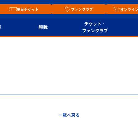
単日チケット
ファンクラブ
オンライ
チケット・
報
観戦
ファンクラブ
観戦ルール
チケット
オンラ
はじめての観戦ガイ
シーズンシート
2026
ド
ム
プレイヤーズスイート
Revive Team
店舗情
関連
V-LOVERS（ファン
スタジアムへのアク
クラブ）
セス
リー
一覧へ戻る
ヴィヴィくんの長崎
ルメ
おもてなしガイド