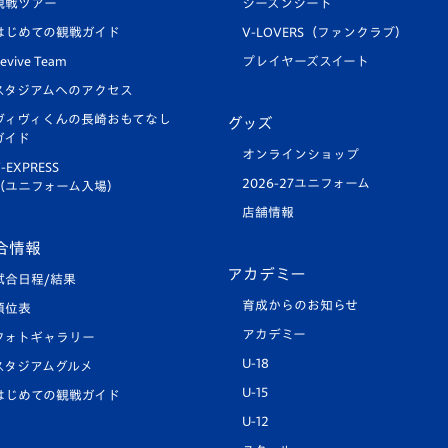
観戦ツアー
シーズンシート
はじめての観戦ガイド
V-LOVERS（ファンクラブ）
evive Team
プレイヤーズスイート
スタジアムへのアクセス
ヴィヴィくんの長崎おもてなし
グッズ
ガイド
オンラインショップ
-EXPRESS
2026-27ユニフォーム
（ユニフォーム入場）
店舗情報
合情報
アカデミー
試合日程/結果
育成からのお知らせ
順位表
アカデミー
フォトギャラリー
U-18
スタジアムグルメ
U-15
はじめての観戦ガイド
U-12