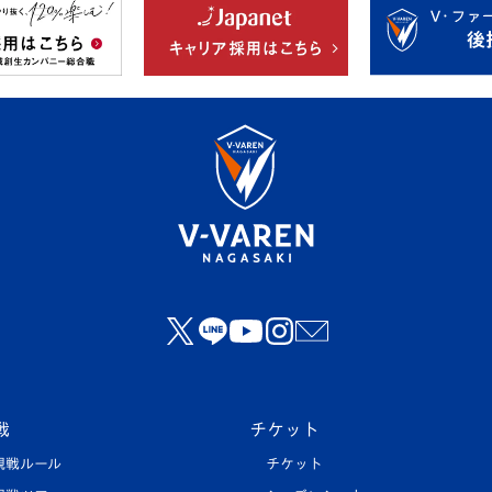
戦
チケット
観戦ルール
チケット