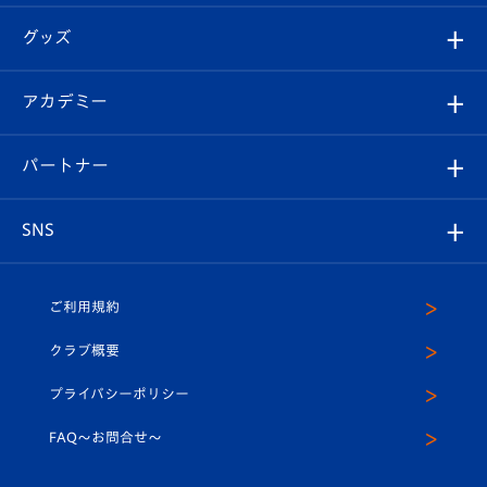
エンブレム紹介
はじめての観戦ガイド
順位表
チケット
グッズ
チケット
選手プロフィール
Revive Team
フォトギャラリー
シーズンシート
オンラインショップ
アカデミー
イベント
スタッフプロフィール
スタジアムへのアクセス
スタジアムグルメ
V-LOVERS（ファンクラブ）
2026-27ユニフォーム
メディア
育成からのお知らせ
パートナー
マスコット紹介
ヴィヴィくんの長崎おもてなしガイド
はじめての観戦ガイド
プレイヤーズスイート
店舗情報
グッズ
アカデミー
チームスケジュール
V-EXPRESS
パートナー企業一覧
SNS
（ユニフォーム入場）
ホームタウン
U-18
クラブハウス（練習場）
パートナー募集
公式Twitter
ご利用規約
アカデミー
U-15
応援メディア
法人限定 VIP BOX
ヴィヴィくんインスタグラム
クラブ概要
スクール
U-12
メディア出演情報
プライバシーポリシー
公式LINE＠
スクール
FAQ〜お問合せ〜
平和祈念活動
Youtube公式チャンネル