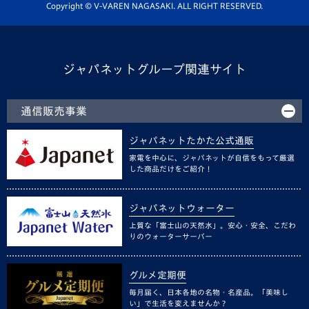
ホームタウン活動
Copyright © V-VAREN NAGASAKI. ALL RIGHT RESERVED.
ジャパネットグループ関連サイト
通信販売事業
ジャパネットたかた公式通販
家電を中心に、ジャパネットが自信をもって厳選
した商品だけをご紹介！
ジャパネットウォーター
上質な「富士山の天然水」。安心・安全、こだわ
りのウォーターサーバー
グルメ定期便
毎月届く、日本各地の名物・名産品。「美味し
い」で生活を変えませんか？