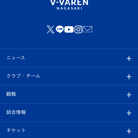
ニュース
すべて
クラブ・チーム
トップチーム
クラブプロフィール
観戦
クラブ
フィロソフィー
観戦ルール
試合情報
試合情報
クラブ概要
観戦ツアー
試合日程/結果
チケット
ファンクラブ