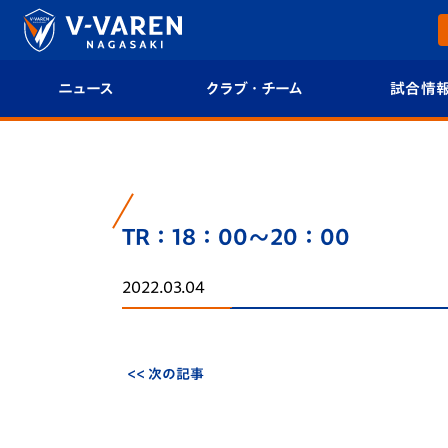
ニュース
クラブ・チーム
試合情
すべて
クラブプロフィール
試合日程/結果
トップチーム
フィロソフィー
試合情報
TR：18：00～20：00
クラブ
クラブ概要
順位表
2022.03.04
試合情報
エンブレム紹介
U-21 Jリーグ
ファンクラブ
選手プロフィール
フォトギャラ
<< 次の記事
チケット
スタッフプロフィール
スタジアムグ