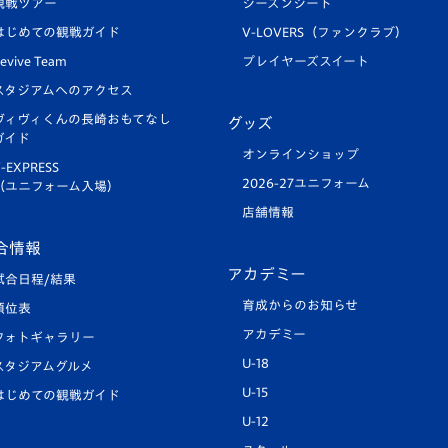
観戦ツアー
シーズンシート
はじめての観戦ガイド
V-LOVERS（ファンクラブ）
evive Team
プレイヤーズスイート
スタジアムへのアクセス
ヴィヴィくんの長崎おもてなし
グッズ
ガイド
オンラインショップ
-EXPRESS
2026-27ユニフォーム
（ユニフォーム入場）
店舗情報
合情報
アカデミー
試合日程/結果
育成からのお知らせ
順位表
アカデミー
フォトギャラリー
U-18
スタジアムグルメ
U-15
はじめての観戦ガイド
U-12