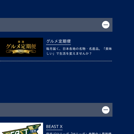
グルメ定期便
毎月届く、日本各地の名物・名産品。「美味
しい」で生活を変えませんか？
BEAST X
麻雀プロリーグ「Mリーグ」参戦中！最新情