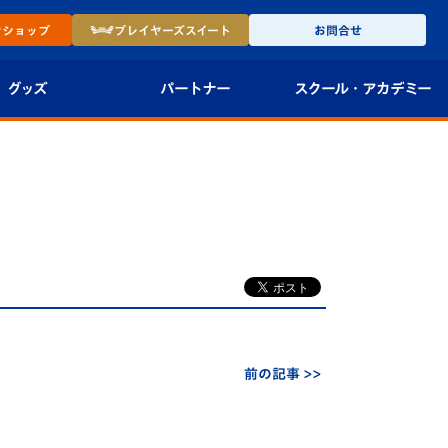
ン
ショップ
プレイヤーズ
スイート
お問合せ
グッズ
パートナー
スクール・
アカデミー
インショップ
パートナー企業一覧
アカデミー
-27ユニフォー
パートナー募集
U-18
法人限定 VIP BOX
U-15
報
U-12
スクール
前の記事 >>