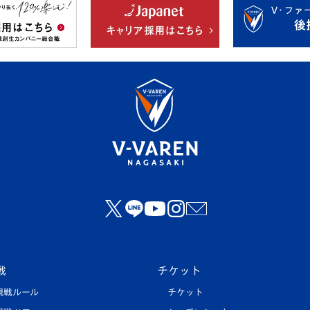
戦
チケット
観戦ルール
チケット