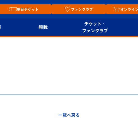
単日チケット
ファンクラブ
オンライ
チケット・
報
観戦
ファンクラブ
観戦ルール
チケット
オンラ
はじめての観戦ガイ
シーズンシート
2026
ド
ム
プレイヤーズスイート
Revive Team
店舗情
関連
V-LOVERS（ファン
スタジアムへのアク
クラブ）
セス
リー
一覧へ戻る
ヴィヴィくんの長崎
ルメ
おもてなしガイド