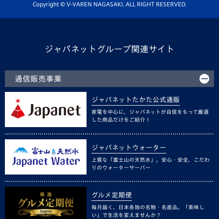
ホームタウン活動
Copyright © V-VAREN NAGASAKI. ALL RIGHT RESERVED.
ジャパネットグループ関連サイト
通信販売事業
ジャパネットたかた公式通販
家電を中心に、ジャパネットが自信をもって厳選
した商品だけをご紹介！
ジャパネットウォーター
上質な「富士山の天然水」。安心・安全、こだわ
りのウォーターサーバー
グルメ定期便
毎月届く、日本各地の名物・名産品。「美味し
い」で生活を変えませんか？