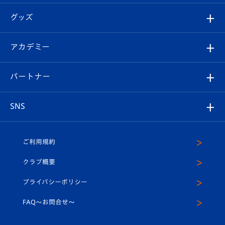
エンブレム紹介
はじめての観戦ガイド
順位表
チケット
グッズ
チケット
選手プロフィール
Revive Team
フォトギャラリー
シーズンシート
オンラインショップ
アカデミー
イベント
スタッフプロフィール
スタジアムへのアクセス
スタジアムグルメ
V-LOVERS（ファンクラブ）
2026-27ユニフォーム
メディア
育成からのお知らせ
パートナー
マスコット紹介
ヴィヴィくんの長崎おもてなしガイド
はじめての観戦ガイド
プレイヤーズスイート
店舗情報
グッズ
アカデミー
チームスケジュール
V-EXPRESS
パートナー企業一覧
SNS
（ユニフォーム入場）
ホームタウン
U-18
クラブハウス（練習場）
パートナー募集
公式Twitter
ご利用規約
アカデミー
U-15
応援メディア
法人限定 VIP BOX
ヴィヴィくんインスタグラム
クラブ概要
スクール
U-12
メディア出演情報
プライバシーポリシー
公式LINE＠
スクール
FAQ〜お問合せ〜
平和祈念活動
Youtube公式チャンネル