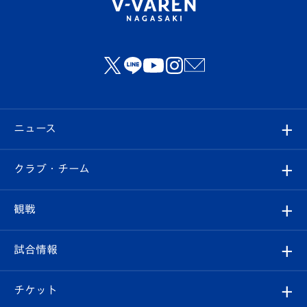
ニュース
すべて
クラブ・チーム
トップチーム
クラブプロフィール
観戦
クラブ
フィロソフィー
観戦ルール
試合情報
試合情報
クラブ概要
観戦ツアー
試合日程/結果
チケット
ファンクラブ